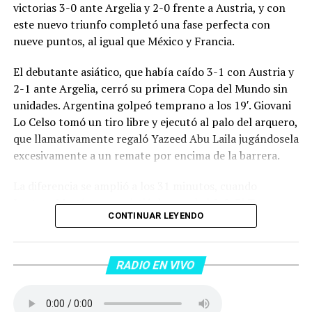
victorias 3-0 ante Argelia y 2-0 frente a Austria, y con
este nuevo triunfo completó una fase perfecta con
nueve puntos, al igual que México y Francia.
El debutante asiático, que había caído 3-1 con Austria y
2-1 ante Argelia, cerró su primera Copa del Mundo sin
unidades. Argentina golpeó temprano a los 19′. Giovani
Lo Celso tomó un tiro libre y ejecutó al palo del arquero,
que llamativamente regaló Yazeed Abu Laila jugándosela
excesivamente a un remate por encima de la barrera.
La diferencia se amplió a los 31 minutos, cuando
Lautaro Martínez convirtió de penal el 2-0. El Toro
CONTINUAR LEYENDO
anotó su primer gol en Copas del Mundo, tras no
convertir en el Mundial 2022, aprovechando una falta
dentro del área sobre Marcos Senesi, que intentó ir a
RADIO EN VIVO
una segunda pelota luego de un tiro en el travesaño del
delanatero del Inter, pero se terminó llevando una
patada en la cara del jugador jordano.