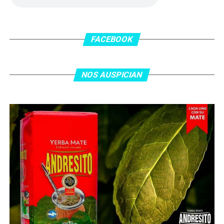
En el complemento, Jordania encontró una respuesta a
los 55 minutos: Musa Al Taamari marcó el 1-2 tras
asistencia de Ehsan Haddad, que culminó una gran
FACEBOOK
jugada colectiva. Argentina le dio minutos a Lionel Messi
tras el gol y terminó de asegurar el triunfo a los 80
minutos, tras un tiro libre donde volvió a responder mal
NOS AUSPICIAN
Abu Laila, en un tiro que no entró ni siquiera muy
esquinado.
Fuente:
Ovación Digital