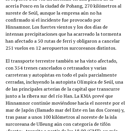
acería Posco en la ciudad de Pohang, 270 kilómetros al
sureste de Seúl, aunque la empresa aún no ha
confirmado si el incidente fue provocado por
Hinnamnor. Los fuertes vientos y los dos días de
intensas precipitaciones que ha acarreado la tormenta
han afectado a 50 rutas de ferri y obligaron a cancelar
251 vuelos en 12 aeropuertos surcoreanos distintos.
El transporte terrestre también se ha visto afectado,
con 354 trenes cancelados o retrasados y varias
carreteras y autopistas en todo el país parcialmente
cerradas, incluyendo la autopista Olímpica de Seúl, una
de las principales arterias de la capital que transcurre
junto a la ribera sur del río Han. La KMA prevé que
Hinnamnor continúe moviéndose hacia el noreste por el
mar de Japón (llamado mar del Este en las dos Coreas) y,
tras pasar a unos 100 kilómetros al noreste de la isla
surcoreana de Ulleung aún con categoría de tifón
«fuerte», transite a partir de las 18.00 (GMT), ya más