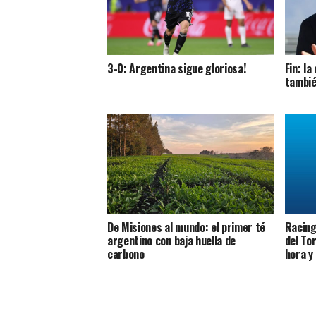
3-0: Argentina sigue gloriosa!
Fin: l
tambié
De Misiones al mundo: el primer té
Racing 
argentino con baja huella de
del To
carbono
hora y