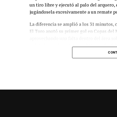
un tiro libre y ejecutó al palo del arquer
jugándosela excesivamente a un remate po
La diferencia se amplió a los 31 minutos, 
El Toro anotó su primer gol en Copas del 
aprovechando una falta dentro del área so
pelota luego de un tiro en el travesaño de
patada en la cara del jugador jordano.
CONT
En el complemento, Jordania encontró una
marcó el 1-2 tras asistencia de Ehsan Had
Argentina le dio minutos a Lionel Messi tra
minutos, tras un tiro libre donde volvió a 
siquiera muy esquinado.
Fuente:
Ovación Digital