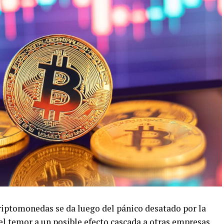
criptomonedas se da luego del pánico desatado por la
l temor a un posible efecto cascada a otras empresas