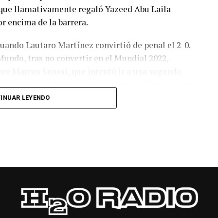
o, que llamativamente regaló Yazeed Abu Laila
r encima de la barrera.
cuando Lautaro Martínez convirtió de penal el 2-0.
Mundo, tras no convertir en el Mundial 2022,
bre Marcos Senesi, que intentó ir a una segunda
l delanatero del Inter, pero se terminó llevando una
INUAR LEYENDO
 respuesta a los 55 minutos: Musa Al Taamari
dad, que culminó una gran jugada colectiva.
s el gol y terminó de asegurar el triunfo a los 80
responder mal Abu Laila, en un tiro que no entró ni