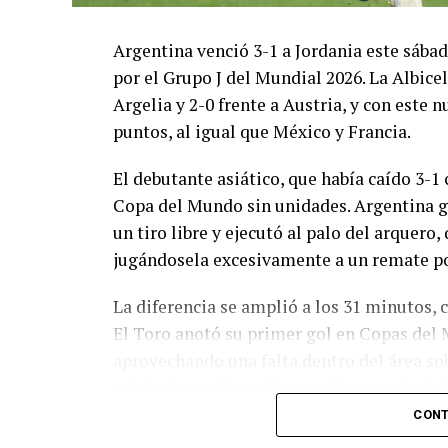
Argentina venció 3-1 a Jordania este sáb
por el Grupo J del Mundial 2026. La Albicel
Argelia y 2-0 frente a Austria, y con este
puntos, al igual que México y Francia.
El debutante asiático, que había caído 3-1 
Copa del Mundo sin unidades. Argentina g
un tiro libre y ejecutó al palo del arquer
jugándosela excesivamente a un remate po
La diferencia se amplió a los 31 minutos, 
El Toro anotó su primer gol en Copas del 
aprovechando una falta dentro del área so
pelota luego de un tiro en el travesaño de
patada en la cara del jugador jordano.
CONT