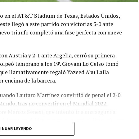
ado en el AT&T Stadium de Texas, Estados Unidos,
este llegó a este partido con victorias 3-0 ante
 nuevo triunfo completó una fase perfecta con nueve
con Austria y 2-1 ante Argelia, cerró su primera
olpeó temprano a los 19′. Giovani Lo Celso tomó
o, que llamativamente regaló Yazeed Abu Laila
r encima de la barrera.
cuando Lautaro Martínez convirtió de penal el 2-0.
Mundo, tras no convertir en el Mundial 2022,
bre Marcos Senesi, que intentó ir a una segunda
l delanatero del Inter, pero se terminó llevando una
INUAR LEYENDO