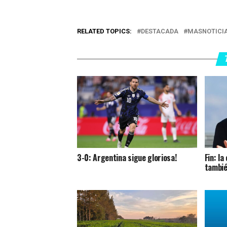
RELATED TOPICS:
DESTACADA
MASNOTICI
3-0: Argentina sigue gloriosa!
Fin: l
tambié