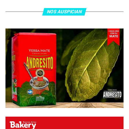
tras el gol y terminó de asegurar el triunfo a los 80
minutos, tras un tiro libre donde volvió a responder mal
NOS AUSPICIAN
Abu Laila, en un tiro que no entró ni siquiera muy
esquinado.
Fuente:
Ovación Digital