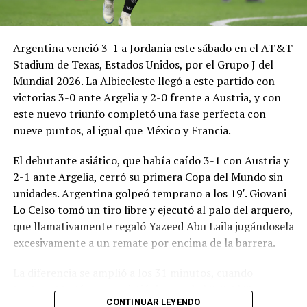
Argentina venció 3-1 a Jordania este sábado en el AT&T
Stadium de Texas, Estados Unidos, por el Grupo J del
Mundial 2026. La Albiceleste llegó a este partido con
victorias 3-0 ante Argelia y 2-0 frente a Austria, y con
este nuevo triunfo completó una fase perfecta con
nueve puntos, al igual que México y Francia.
El debutante asiático, que había caído 3-1 con Austria y
2-1 ante Argelia, cerró su primera Copa del Mundo sin
unidades. Argentina golpeó temprano a los 19′. Giovani
Lo Celso tomó un tiro libre y ejecutó al palo del arquero,
que llamativamente regaló Yazeed Abu Laila jugándosela
excesivamente a un remate por encima de la barrera.
La diferencia se amplió a los 31 minutos, cuando
Lautaro Martínez convirtió de penal el 2-0. El Toro
CONTINUAR LEYENDO
anotó su primer gol en Copas del Mundo, tras no