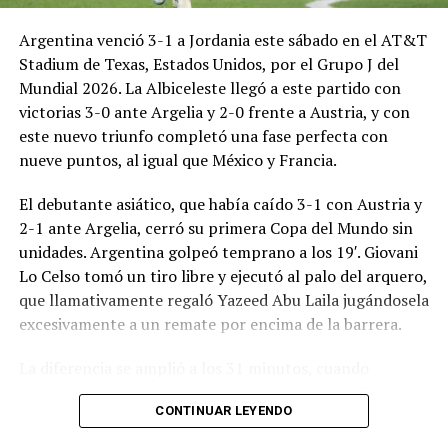
Argentina venció 3-1 a Jordania este sábado en el AT&T
Stadium de Texas, Estados Unidos, por el Grupo J del
Mundial 2026. La Albiceleste llegó a este partido con
victorias 3-0 ante Argelia y 2-0 frente a Austria, y con
este nuevo triunfo completó una fase perfecta con
nueve puntos, al igual que México y Francia.
El debutante asiático, que había caído 3-1 con Austria y
2-1 ante Argelia, cerró su primera Copa del Mundo sin
unidades. Argentina golpeó temprano a los 19′. Giovani
Lo Celso tomó un tiro libre y ejecutó al palo del arquero,
que llamativamente regaló Yazeed Abu Laila jugándosela
excesivamente a un remate por encima de la barrera.
La diferencia se amplió a los 31 minutos, cuando
Lautaro Martínez convirtió de penal el 2-0. El Toro
CONTINUAR LEYENDO
anotó su primer gol en Copas del Mundo, tras no
convertir en el Mundial 2022, aprovechando una falta