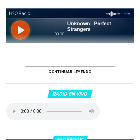
Piantaos por el Tango
. Piantaos por el Tango es un
CONTINUAR LEYENDO
programa radiofónico semanal conducido y dirigido por
Raúl Mamone con el objetivo de difundir el Tango desde
Barcelona.
RADIO EN VIVO
No te lo pierdas…
FACEBOOK