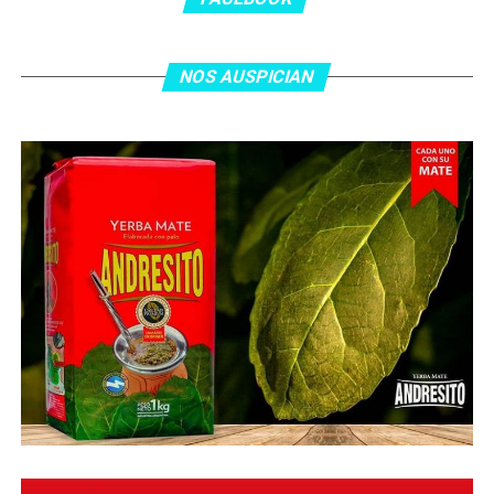
NOS AUSPICIAN
O ingresa
en la BIO
de nuestras redes sociales Te
esperamos en el portal de la #radio con la mejor
información y la mejor #música…
#Folklore #tango
#Rock #Nacional,
#RockInternacional,
#RockandRoll, #Noticias y la mejor #Música
Te
esperamos
Faceboock: H2O Radio
Online
https://www.facebook.com/h2oradioonline