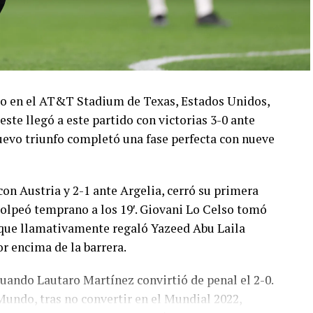
ado en el AT&T Stadium de Texas, Estados Unidos,
este llegó a este partido con victorias 3-0 ante
 nuevo triunfo completó una fase perfecta con nueve
con Austria y 2-1 ante Argelia, cerró su primera
olpeó temprano a los 19′. Giovani Lo Celso tomó
o, que llamativamente regaló Yazeed Abu Laila
r encima de la barrera.
cuando Lautaro Martínez convirtió de penal el 2-0.
Mundo, tras no convertir en el Mundial 2022,