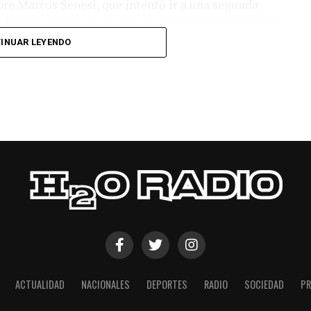
bre Marcos Senesi, que intentó ir a una segunda
l delanatero del Inter, pero se terminó llevando una
INUAR LEYENDO
 respuesta a los 55 minutos: Musa Al Taamari
dad, que culminó una gran jugada colectiva.
s el gol y terminó de asegurar el triunfo a los 80
responder mal Abu Laila, en un tiro que no entró ni
ACTUALIDAD
NACIONALES
DEPORTES
RADIO
SOCIEDAD
PR