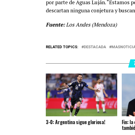
por parte de Aguas Luján. “Estamos pe
descartan ninguna conjetura y buscan 
Fuente:
Los Andes (Mendoza)
RELATED TOPICS:
DESTACADA
MASNOTICI
3-0: Argentina sigue gloriosa!
Fin: l
tambié