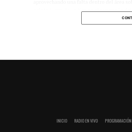
aprovechando una falta dentro del área so
pelota luego de un tiro en el travesaño de
patada en la cara del jugador jordano.
CONT
En el complemento, Jordania encontró una
marcó el 1-2 tras asistencia de Ehsan Had
Argentina le dio minutos a Lionel Messi tra
minutos, tras un tiro libre donde volvió a 
siquiera muy esquinado.
Fuente:
Ovación Digital
INICIO
RADIO EN VIVO
PROGRAMACIÓN