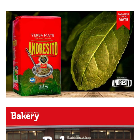
O ingresa
en la BIO
de nuestras redes sociales Te
esperamos en el portal de la #radio con la mejor
información y la mejor #música…
#Folklore #tango
#Rock #Nacional,
#RockInternacional,
#RockandRoll, #Noticias y la mejor #Música
Te
esperamos
Faceboock: H2O Radio
Online
https://www.facebook.com/h2oradioonline