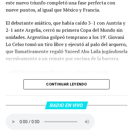
este nuevo triunfo completó una fase perfecta con
nueve puntos, al igual que México y Francia.
El debutante asiático, que había caído 3-1 con Austria y
2-1 ante Argelia, cerró su primera Copa del Mundo sin
unidades. Argentina golpeó temprano a los 19′. Giovani
Lo Celso tomó un tiro libre y ejecutó al palo del arquero,
que llamativamente regaló Yazeed Abu Laila jugándosela
excesivamente a un remate por encima de la barrera.
La diferencia se amplió a los 31 minutos, cuando
Lautaro Martínez convirtió de penal el 2-0. El Toro
CONTINUAR LEYENDO
anotó su primer gol en Copas del Mundo, tras no
convertir en el Mundial 2022, aprovechando una falta
dentro del área sobre Marcos Senesi, que intentó ir a
RADIO EN VIVO
una segunda pelota luego de un tiro en el travesaño del
delanatero del Inter, pero se terminó llevando una
patada en la cara del jugador jordano.