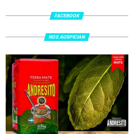
En el complemento, Jordania encontró una respuesta a
los 55 minutos: Musa Al Taamari marcó el 1-2 tras
asistencia de Ehsan Haddad, que culminó una gran
FACEBOOK
jugada colectiva. Argentina le dio minutos a Lionel Messi
tras el gol y terminó de asegurar el triunfo a los 80
minutos, tras un tiro libre donde volvió a responder mal
NOS AUSPICIAN
Abu Laila, en un tiro que no entró ni siquiera muy
esquinado.
Fuente:
Ovación Digital