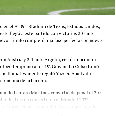
ado en el AT&T Stadium de Texas, Estados Unidos,
este llegó a este partido con victorias 3-0 ante
 nuevo triunfo completó una fase perfecta con nueve
con Austria y 2-1 ante Argelia, cerró su primera
olpeó temprano a los 19′. Giovani Lo Celso tomó
o, que llamativamente regaló Yazeed Abu Laila
r encima de la barrera.
cuando Lautaro Martínez convirtió de penal el 2-0.
Mundo, tras no convertir en el Mundial 2022,
bre Marcos Senesi, que intentó ir a una segunda
l delanatero del Inter, pero se terminó llevando una