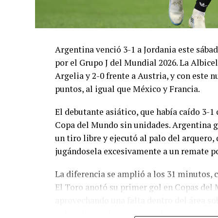
Argentina venció 3-1 a Jordania este sáb
por el Grupo J del Mundial 2026. La Albicel
Argelia y 2-0 frente a Austria, y con este
puntos, al igual que México y Francia.
El debutante asiático, que había caído 3-1 
Copa del Mundo sin unidades. Argentina g
un tiro libre y ejecutó al palo del arquer
jugándosela excesivamente a un remate po
La diferencia se amplió a los 31 minutos, 
El Toro anotó su primer gol en Copas del 
aprovechando una falta dentro del área so
pelota luego de un tiro en el travesaño de