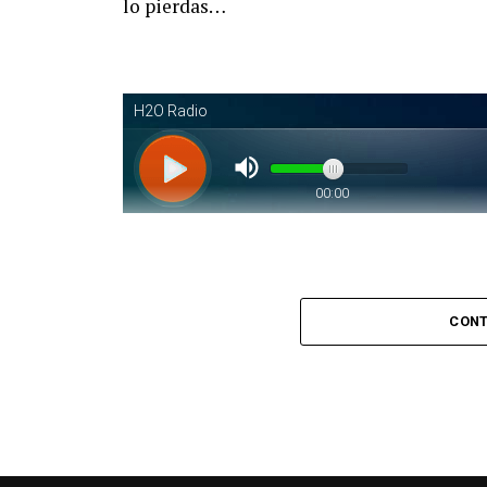
lo pierdas…
Piantaos por el Tango
. Piantaos por e
CONT
conducido y dirigido por Raúl Mamone con 
No te lo pierdas…