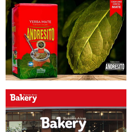
O ingresa
en la BIO
de nuestras redes sociales Te
esperamos en el portal de la #radio con la mejor
información y la mejor #música…
#Folklore #tango
#Rock #Nacional,
#RockInternacional,
#RockandRoll, #Noticias y la mejor #Música
Te
esperamos
Faceboock: H2O Radio
Online
https://www.facebook.com/h2oradioonline