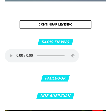
Piantaos por el Tango
. Piantaos por el Tango es un
CONTINUAR LEYENDO
programa radiofónico semanal conducido y dirigido por
Raúl Mamone con el objetivo de difundir el Tango desde
Barcelona.
RADIO EN VIVO
No te lo pierdas…
FACEBOOK
NOS AUSPICIAN