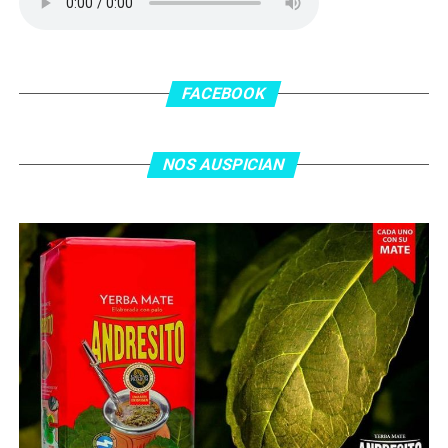
patada en la cara del jugador jordano.
En el complemento, Jordania encontró una respuesta a
los 55 minutos: Musa Al Taamari marcó el 1-2 tras
asistencia de Ehsan Haddad, que culminó una gran
FACEBOOK
jugada colectiva. Argentina le dio minutos a Lionel Messi
tras el gol y terminó de asegurar el triunfo a los 80
minutos, tras un tiro libre donde volvió a responder mal
NOS AUSPICIAN
Abu Laila, en un tiro que no entró ni siquiera muy
esquinado.
Fuente:
Ovación Digital