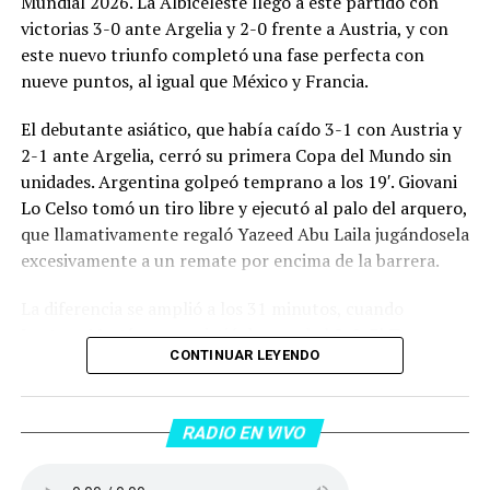
Mundial 2026. La Albiceleste llegó a este partido con
victorias 3-0 ante Argelia y 2-0 frente a Austria, y con
este nuevo triunfo completó una fase perfecta con
nueve puntos, al igual que México y Francia.
El debutante asiático, que había caído 3-1 con Austria y
2-1 ante Argelia, cerró su primera Copa del Mundo sin
unidades. Argentina golpeó temprano a los 19′. Giovani
Lo Celso tomó un tiro libre y ejecutó al palo del arquero,
que llamativamente regaló Yazeed Abu Laila jugándosela
excesivamente a un remate por encima de la barrera.
La diferencia se amplió a los 31 minutos, cuando
Lautaro Martínez convirtió de penal el 2-0. El Toro
CONTINUAR LEYENDO
anotó su primer gol en Copas del Mundo, tras no
convertir en el Mundial 2022, aprovechando una falta
dentro del área sobre Marcos Senesi, que intentó ir a
RADIO EN VIVO
una segunda pelota luego de un tiro en el travesaño del
delanatero del Inter, pero se terminó llevando una