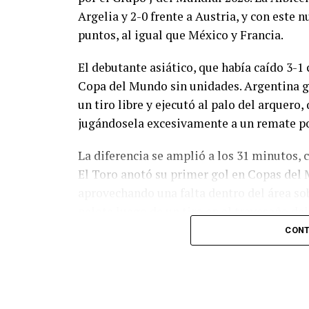
Argelia y 2-0 frente a Austria, y con este
puntos, al igual que México y Francia.
El debutante asiático, que había caído 3-1 
Copa del Mundo sin unidades. Argentina g
un tiro libre y ejecutó al palo del arquer
jugándosela excesivamente a un remate po
La diferencia se amplió a los 31 minutos, 
El Toro anotó su primer gol en Copas del 
aprovechando una falta dentro del área so
pelota luego de un tiro en el travesaño de
patada en la cara del jugador jordano.
CONT
En el complemento, Jordania encontró una
marcó el 1-2 tras asistencia de Ehsan Had
Argentina le dio minutos a Lionel Messi tra