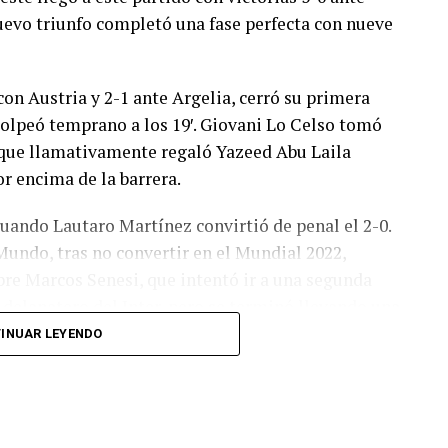
 nuevo triunfo completó una fase perfecta con nueve
con Austria y 2-1 ante Argelia, cerró su primera
olpeó temprano a los 19′. Giovani Lo Celso tomó
o, que llamativamente regaló Yazeed Abu Laila
r encima de la barrera.
cuando Lautaro Martínez convirtió de penal el 2-0.
Mundo, tras no convertir en el Mundial 2022,
bre Marcos Senesi, que intentó ir a una segunda
l delanatero del Inter, pero se terminó llevando una
INUAR LEYENDO
 respuesta a los 55 minutos: Musa Al Taamari
dad, que culminó una gran jugada colectiva.
s el gol y terminó de asegurar el triunfo a los 80