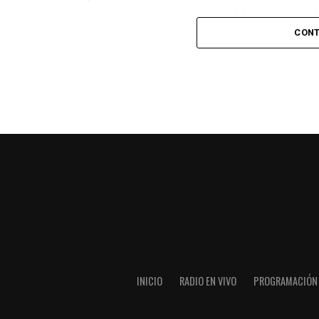
pelota luego de un tiro en el travesaño de
patada en la cara del jugador jordano.
CONT
En el complemento, Jordania encontró una
marcó el 1-2 tras asistencia de Ehsan Had
Argentina le dio minutos a Lionel Messi tra
minutos, tras un tiro libre donde volvió a 
siquiera muy esquinado.
Fuente:
Ovación Digital
INICIO
RADIO EN VIVO
PROGRAMACIÓN