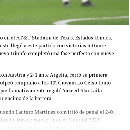
ado en el AT&T Stadium de Texas, Estados Unidos,
este llegó a este partido con victorias 3-0 ante
 nuevo triunfo completó una fase perfecta con nueve
con Austria y 2-1 ante Argelia, cerró su primera
olpeó temprano a los 19′. Giovani Lo Celso tomó
o, que llamativamente regaló Yazeed Abu Laila
r encima de la barrera.
cuando Lautaro Martínez convirtió de penal el 2-0.
Mundo, tras no convertir en el Mundial 2022,
bre Marcos Senesi, que intentó ir a una segunda