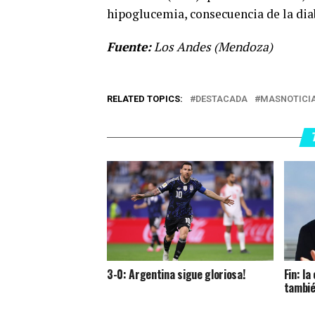
hipoglucemia, consecuencia de la dia
Fuente:
Los Andes (Mendoza)
RELATED TOPICS:
DESTACADA
MASNOTICI
3-0: Argentina sigue gloriosa!
Fin: l
tambié