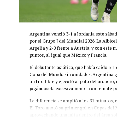
Argentina venció 3-1 a Jordania este sáb
por el Grupo J del Mundial 2026. La Albicel
Argelia y 2-0 frente a Austria, y con este
puntos, al igual que México y Francia.
El debutante asiático, que había caído 3-1 
Copa del Mundo sin unidades. Argentina g
un tiro libre y ejecutó al palo del arquer
jugándosela excesivamente a un remate po
La diferencia se amplió a los 31 minutos, 
El Toro anotó su primer gol en Copas del 
aprovechando una falta dentro del área so