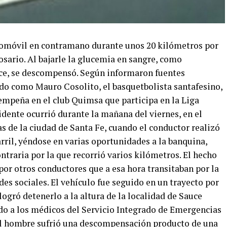
omóvil en contramano durante unos 20 kilómetros por
osario. Al bajarle la glucemia en sangre, como
ece, se descompensó. Según informaron fuentes
cado como Mauro Cosolito, el basquetbolista santafesino,
empeña en el club Quimsa que participa en la Liga
idente ocurrió durante la mañana del viernes, en el
ras de la ciudad de Santa Fe, cuando el conductor realizó
rril, yéndose en varias oportunidades a la banquina,
traria por la que recorrió varios kilómetros. El hecho
or otros conductores que a esa hora transitaban por la
es sociales. El vehículo fue seguido en un trayecto por
logró detenerlo a la altura de la localidad de Sauce
rdo a los médicos del Servicio Integrado de Emergencias
 el hombre sufrió una descompensación producto de una