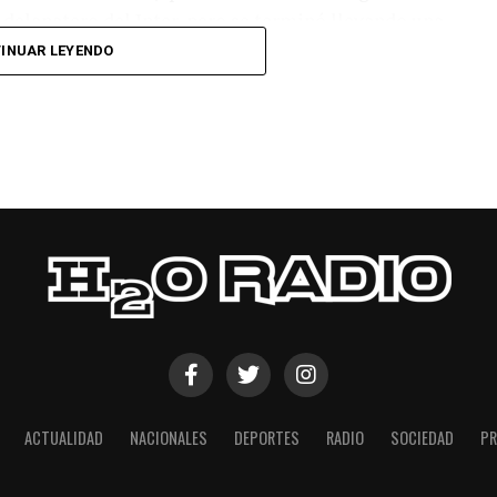
l delanatero del Inter, pero se terminó llevando una
INUAR LEYENDO
 respuesta a los 55 minutos: Musa Al Taamari
dad, que culminó una gran jugada colectiva.
s el gol y terminó de asegurar el triunfo a los 80
responder mal Abu Laila, en un tiro que no entró ni
ACTUALIDAD
NACIONALES
DEPORTES
RADIO
SOCIEDAD
PR