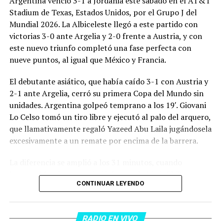
Argentina venció 3-1 a Jordania este sábado en el AT&T
Stadium de Texas, Estados Unidos, por el Grupo J del
Mundial 2026. La Albiceleste llegó a este partido con
victorias 3-0 ante Argelia y 2-0 frente a Austria, y con
este nuevo triunfo completó una fase perfecta con
nueve puntos, al igual que México y Francia.
El debutante asiático, que había caído 3-1 con Austria y
2-1 ante Argelia, cerró su primera Copa del Mundo sin
unidades. Argentina golpeó temprano a los 19′. Giovani
Lo Celso tomó un tiro libre y ejecutó al palo del arquero,
que llamativamente regaló Yazeed Abu Laila jugándosela
excesivamente a un remate por encima de la barrera.
La diferencia se amplió a los 31 minutos, cuando
Lautaro Martínez convirtió de penal el 2-0. El Toro
CONTINUAR LEYENDO
anotó su primer gol en Copas del Mundo, tras no
convertir en el Mundial 2022, aprovechando una falta
dentro del área sobre Marcos Senesi, que intentó ir a
RADIO EN VIVO