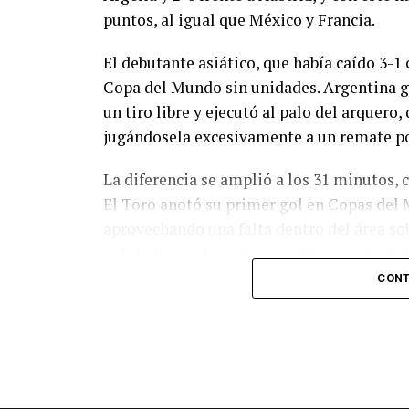
puntos, al igual que México y Francia.
El debutante asiático, que había caído 3-1 
Copa del Mundo sin unidades. Argentina g
un tiro libre y ejecutó al palo del arquer
jugándosela excesivamente a un remate po
La diferencia se amplió a los 31 minutos, 
El Toro anotó su primer gol en Copas del 
aprovechando una falta dentro del área so
pelota luego de un tiro en el travesaño de
patada en la cara del jugador jordano.
CONT
En el complemento, Jordania encontró una
marcó el 1-2 tras asistencia de Ehsan Had
Argentina le dio minutos a Lionel Messi tra
minutos, tras un tiro libre donde volvió a 