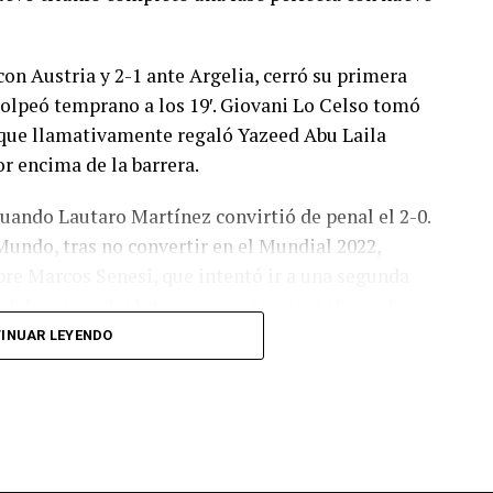
con Austria y 2-1 ante Argelia, cerró su primera
olpeó temprano a los 19′. Giovani Lo Celso tomó
o, que llamativamente regaló Yazeed Abu Laila
r encima de la barrera.
cuando Lautaro Martínez convirtió de penal el 2-0.
Mundo, tras no convertir en el Mundial 2022,
bre Marcos Senesi, que intentó ir a una segunda
l delanatero del Inter, pero se terminó llevando una
INUAR LEYENDO
 respuesta a los 55 minutos: Musa Al Taamari
dad, que culminó una gran jugada colectiva.
s el gol y terminó de asegurar el triunfo a los 80
responder mal Abu Laila, en un tiro que no entró ni