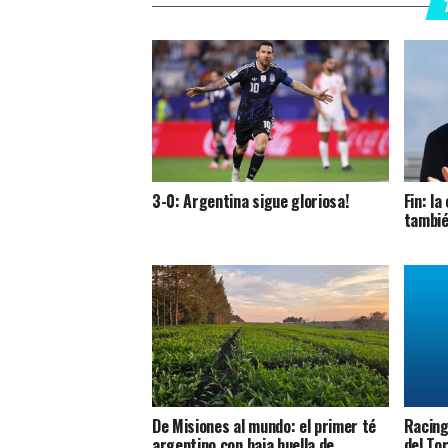
3-0: Argentina sigue gloriosa!
Fin: l
tambié
De Misiones al mundo: el primer té
Racing 
argentino con baja huella de
del To