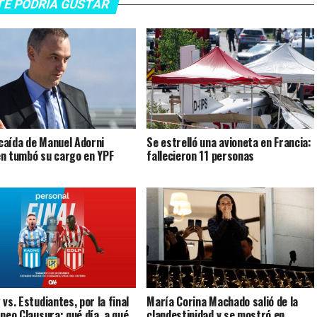
TE PODRÍA GUSTAR
a caída de Manuel Adorni
Se estrelló una avioneta en Francia:
n tumbó su cargo en YPF
fallecieron 11 personas
vs. Estudiantes, por la final
María Corina Machado salió de la
rneo Clausura: qué día, a qué
clandestinidad y se mostró en