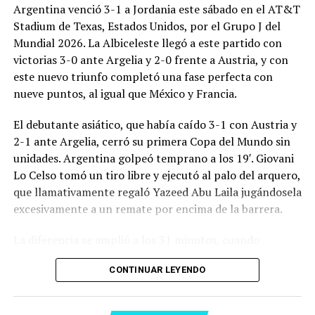
Argentina venció 3-1 a Jordania este sábado en el AT&T
Stadium de Texas, Estados Unidos, por el Grupo J del
Mundial 2026. La Albiceleste llegó a este partido con
victorias 3-0 ante Argelia y 2-0 frente a Austria, y con
este nuevo triunfo completó una fase perfecta con
nueve puntos, al igual que México y Francia.
El debutante asiático, que había caído 3-1 con Austria y
2-1 ante Argelia, cerró su primera Copa del Mundo sin
unidades. Argentina golpeó temprano a los 19′. Giovani
Lo Celso tomó un tiro libre y ejecutó al palo del arquero,
que llamativamente regaló Yazeed Abu Laila jugándosela
excesivamente a un remate por encima de la barrera.
La diferencia se amplió a los 31 minutos, cuando
Lautaro Martínez convirtió de penal el 2-0. El Toro
CONTINUAR LEYENDO
anotó su primer gol en Copas del Mundo, tras no
convertir en el Mundial 2022, aprovechando una falta
dentro del área sobre Marcos Senesi, que intentó ir a