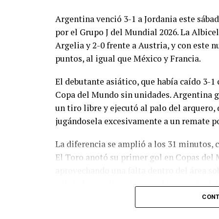
Argentina venció 3-1 a Jordania este sáb
por el Grupo J del Mundial 2026. La Albicel
Argelia y 2-0 frente a Austria, y con este
puntos, al igual que México y Francia.
El debutante asiático, que había caído 3-1 
Copa del Mundo sin unidades. Argentina g
un tiro libre y ejecutó al palo del arquer
jugándosela excesivamente a un remate po
La diferencia se amplió a los 31 minutos, 
El Toro anotó su primer gol en Copas del 
aprovechando una falta dentro del área so
pelota luego de un tiro en el travesaño de
patada en la cara del jugador jordano.
CONT