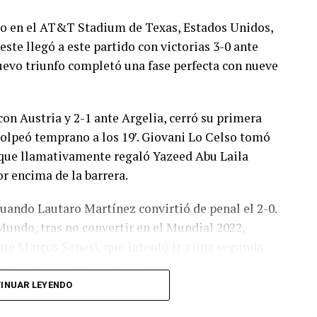
ado en el AT&T Stadium de Texas, Estados Unidos,
este llegó a este partido con victorias 3-0 ante
 nuevo triunfo completó una fase perfecta con nueve
con Austria y 2-1 ante Argelia, cerró su primera
olpeó temprano a los 19′. Giovani Lo Celso tomó
o, que llamativamente regaló Yazeed Abu Laila
r encima de la barrera.
cuando Lautaro Martínez convirtió de penal el 2-0.
Mundo, tras no convertir en el Mundial 2022,
bre Marcos Senesi, que intentó ir a una segunda
l delanatero del Inter, pero se terminó llevando una
INUAR LEYENDO