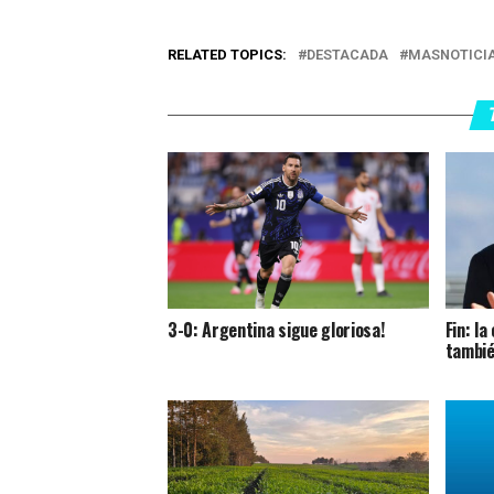
RELATED TOPICS:
DESTACADA
MASNOTICI
3-0: Argentina sigue gloriosa!
Fin: l
tambié