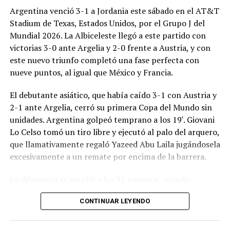
Argentina venció 3-1 a Jordania este sábado en el AT&T
Stadium de Texas, Estados Unidos, por el Grupo J del
Mundial 2026. La Albiceleste llegó a este partido con
victorias 3-0 ante Argelia y 2-0 frente a Austria, y con
este nuevo triunfo completó una fase perfecta con
nueve puntos, al igual que México y Francia.
El debutante asiático, que había caído 3-1 con Austria y
2-1 ante Argelia, cerró su primera Copa del Mundo sin
unidades. Argentina golpeó temprano a los 19′. Giovani
Lo Celso tomó un tiro libre y ejecutó al palo del arquero,
que llamativamente regaló Yazeed Abu Laila jugándosela
excesivamente a un remate por encima de la barrera.
La diferencia se amplió a los 31 minutos, cuando
Lautaro Martínez convirtió de penal el 2-0. El Toro
CONTINUAR LEYENDO
anotó su primer gol en Copas del Mundo, tras no
convertir en el Mundial 2022, aprovechando una falta
dentro del área sobre Marcos Senesi, que intentó ir a