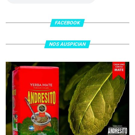
En el complemento, Jordania encontró una respuesta a
los 55 minutos: Musa Al Taamari marcó el 1-2 tras
asistencia de Ehsan Haddad, que culminó una gran
FACEBOOK
jugada colectiva. Argentina le dio minutos a Lionel Messi
tras el gol y terminó de asegurar el triunfo a los 80
minutos, tras un tiro libre donde volvió a responder mal
NOS AUSPICIAN
Abu Laila, en un tiro que no entró ni siquiera muy
esquinado.
Fuente:
Ovación Digital