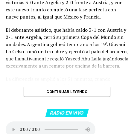
victorias 3-0 ante Argelia y 2-0 frente a Austria, y con
este nuevo triunfo completó una fase perfecta con
nueve puntos, al igual que México y Francia.
El debutante asiático, que había caído 3-1 con Austria y
2-1 ante Argelia, cerró su primera Copa del Mundo sin
unidades. Argentina golpeó temprano a los 19′. Giovani
Lo Celso tomó un tiro libre y ejecutó al palo del arquero,
que llamativamente regaló Yazeed Abu Laila jugándosela
excesivamente a un remate por encima de la barrera.
La diferencia se amplió a los 31 minutos, cuando
Lautaro Martínez convirtió de penal el 2-0. El Toro
CONTINUAR LEYENDO
anotó su primer gol en Copas del Mundo, tras no
convertir en el Mundial 2022, aprovechando una falta
dentro del área sobre Marcos Senesi, que intentó ir a
RADIO EN VIVO
una segunda pelota luego de un tiro en el travesaño del
delanatero del Inter, pero se terminó llevando una
patada en la cara del jugador jordano.