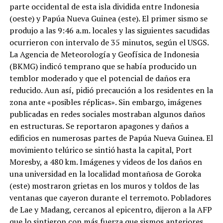
parte occidental de esta isla dividida entre Indonesia
(oeste) y Papúa Nueva Guinea (este). El primer sismo se
produjo a las 9:46 a.m. locales y las siguientes sacudidas
ocurrieron con intervalo de 35 minutos, según el USGS.
La Agencia de Meteorología y Geofísica de Indonesia
(BKMG) indicó temprano que se había producido un
temblor moderado y que el potencial de daños era
reducido. Aun así, pidió precaución a los residentes en la
zona ante «posibles réplicas». Sin embargo, imágenes
publicadas en redes sociales mostraban algunos daños
en estructuras. Se reportaron apagones y daños a
edificios en numerosas partes de Papúa Nueva Guinea. El
movimiento telúrico se sintió hasta la capital, Port
Moresby, a 480 km. Imágenes y videos de los daños en
una universidad en la localidad montañosa de Goroka
(este) mostraron grietas en los muros y toldos de las
ventanas que cayeron durante el terremoto. Pobladores
de Lae y Madang, cercanos al epicentro, dijeron a la AFP
que lo sintieron con más fuerza que sismos anteriores.