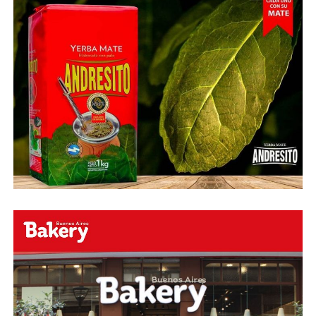
O ingresa
en la BIO
de nuestras redes sociales Te
esperamos en el portal de la #radio con la mejor
información y la mejor #música…
#Folklore #tango
#Rock #Nacional,
#RockInternacional,
#RockandRoll, #Noticias y la mejor #Música
Te
esperamos
Faceboock: H2O Radio
Online
https://www.facebook.com/h2oradioonline