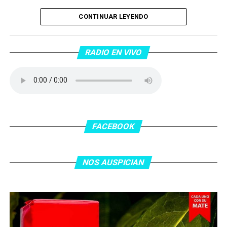
Piantaos por el Tango
. Piantaos por el Tango es un
CONTINUAR LEYENDO
programa radiofónico semanal conducido y dirigido por
Raúl Mamone con el objetivo de difundir el Tango desde
Barcelona.
RADIO EN VIVO
No te lo pierdas…
FACEBOOK
NOS AUSPICIAN
O ingresa
en la BIO
de nuestras redes sociales Te