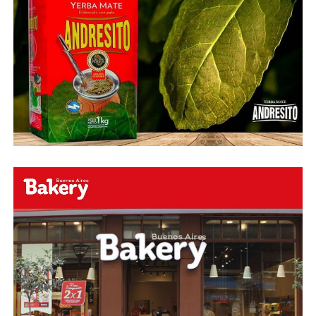
esperamos en el portal de la #radio con la mejor
información y la mejor #música…
#Folklore #tango
#Rock #Nacional,
#RockInternacional,
#RockandRoll, #Noticias y la mejor #Música
Te
esperamos
Faceboock: H2O Radio
Online
https://www.facebook.com/h2oradioonline