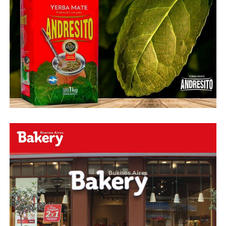
esperamos en el portal de la #radio con la mejor
información y la mejor #música…
#Folklore #tango
#Rock #Nacional,
#RockInternacional,
#RockandRoll, #Noticias y la mejor #Música
Te
esperamos
Faceboock: H2O Radio
Online
https://www.facebook.com/h2oradioonline