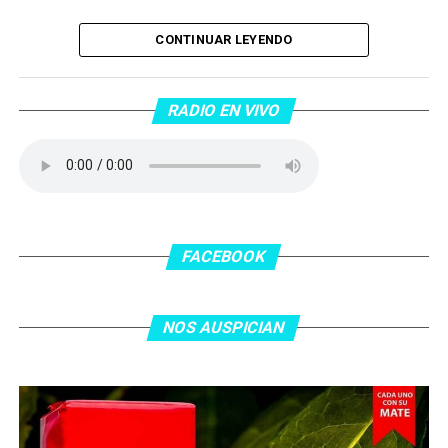
Piantaos por el Tango
. Piantaos por el Tango es un
CONTINUAR LEYENDO
programa radiofónico semanal conducido y dirigido por
Raúl Mamone con el objetivo de difundir el Tango desde
Barcelona.
RADIO EN VIVO
No te lo pierdas…
FACEBOOK
NOS AUSPICIAN
O ingresa
en la BIO
de nuestras redes sociales Te