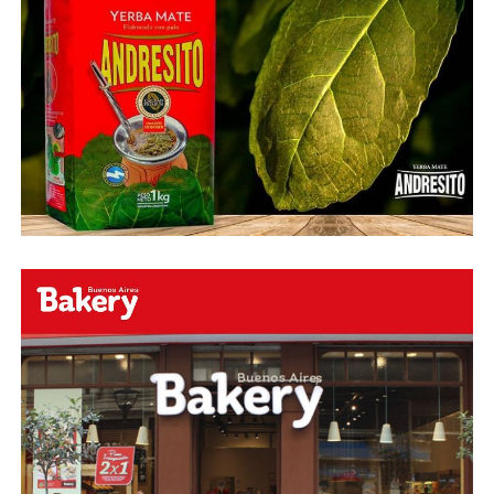
esperamos en el portal de la #radio con la mejor
información y la mejor #música…
#Folklore #tango
#Rock #Nacional,
#RockInternacional,
#RockandRoll, #Noticias y la mejor #Música
Te
esperamos
Faceboock: H2O Radio
Online
https://www.facebook.com/h2oradioonline