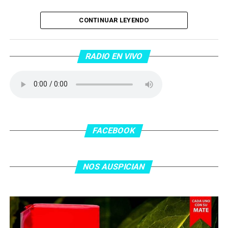
Piantaos por el Tango
. Piantaos por el Tango es un
CONTINUAR LEYENDO
programa radiofónico semanal conducido y dirigido por
Raúl Mamone con el objetivo de difundir el Tango desde
Barcelona.
RADIO EN VIVO
No te lo pierdas…
FACEBOOK
NOS AUSPICIAN
O ingresa
en la BIO
de nuestras redes sociales Te