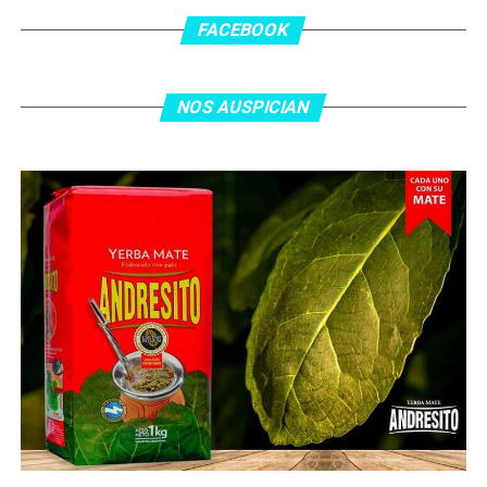
los 55 minutos: Musa Al Taamari marcó el 1-2 tras
asistencia de Ehsan Haddad, que culminó una gran
FACEBOOK
jugada colectiva. Argentina le dio minutos a Lionel Messi
tras el gol y terminó de asegurar el triunfo a los 80
minutos, tras un tiro libre donde volvió a responder mal
NOS AUSPICIAN
Abu Laila, en un tiro que no entró ni siquiera muy
esquinado.
Fuente:
Ovación Digital