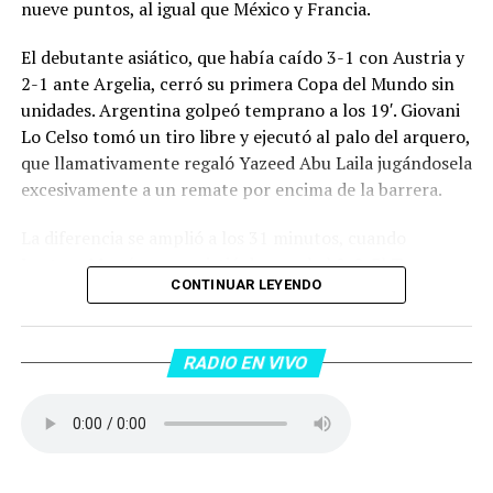
nueve puntos, al igual que México y Francia.
El debutante asiático, que había caído 3-1 con Austria y
2-1 ante Argelia, cerró su primera Copa del Mundo sin
unidades. Argentina golpeó temprano a los 19′. Giovani
Lo Celso tomó un tiro libre y ejecutó al palo del arquero,
que llamativamente regaló Yazeed Abu Laila jugándosela
excesivamente a un remate por encima de la barrera.
La diferencia se amplió a los 31 minutos, cuando
Lautaro Martínez convirtió de penal el 2-0. El Toro
CONTINUAR LEYENDO
anotó su primer gol en Copas del Mundo, tras no
convertir en el Mundial 2022, aprovechando una falta
dentro del área sobre Marcos Senesi, que intentó ir a
RADIO EN VIVO
una segunda pelota luego de un tiro en el travesaño del
delanatero del Inter, pero se terminó llevando una
patada en la cara del jugador jordano.
En el complemento, Jordania encontró una respuesta a