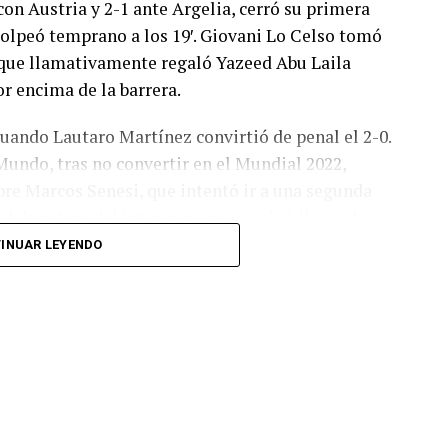
con Austria y 2-1 ante Argelia, cerró su primera
olpeó temprano a los 19′. Giovani Lo Celso tomó
o, que llamativamente regaló Yazeed Abu Laila
r encima de la barrera.
cuando Lautaro Martínez convirtió de penal el 2-0.
Mundo, tras no convertir en el Mundial 2022,
bre Marcos Senesi, que intentó ir a una segunda
l delanatero del Inter, pero se terminó llevando una
INUAR LEYENDO
 respuesta a los 55 minutos: Musa Al Taamari
dad, que culminó una gran jugada colectiva.
s el gol y terminó de asegurar el triunfo a los 80
responder mal Abu Laila, en un tiro que no entró ni