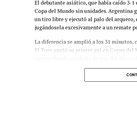
El debutante asiático, que había caído 3-1 
Copa del Mundo sin unidades. Argentina g
un tiro libre y ejecutó al palo del arquer
jugándosela excesivamente a un remate po
La diferencia se amplió a los 31 minutos, 
El Toro anotó su primer gol en Copas del 
aprovechando una falta dentro del área so
pelota luego de un tiro en el travesaño de
patada en la cara del jugador jordano.
CONT
En el complemento, Jordania encontró una
marcó el 1-2 tras asistencia de Ehsan Had
Argentina le dio minutos a Lionel Messi tra
minutos, tras un tiro libre donde volvió a 
siquiera muy esquinado.
Fuente:
Ovación Digital