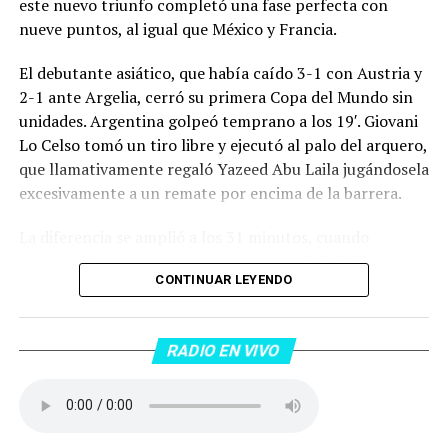
este nuevo triunfo completó una fase perfecta con
nueve puntos, al igual que México y Francia.
El debutante asiático, que había caído 3-1 con Austria y
2-1 ante Argelia, cerró su primera Copa del Mundo sin
unidades. Argentina golpeó temprano a los 19′. Giovani
Lo Celso tomó un tiro libre y ejecutó al palo del arquero,
que llamativamente regaló Yazeed Abu Laila jugándosela
excesivamente a un remate por encima de la barrera.
La diferencia se amplió a los 31 minutos, cuando
Lautaro Martínez convirtió de penal el 2-0. El Toro
CONTINUAR LEYENDO
anotó su primer gol en Copas del Mundo, tras no
convertir en el Mundial 2022, aprovechando una falta
dentro del área sobre Marcos Senesi, que intentó ir a
RADIO EN VIVO
una segunda pelota luego de un tiro en el travesaño del
delanatero del Inter, pero se terminó llevando una
patada en la cara del jugador jordano.