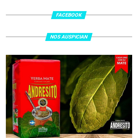
En el complemento, Jordania encontró una respuesta a
los 55 minutos: Musa Al Taamari marcó el 1-2 tras
asistencia de Ehsan Haddad, que culminó una gran
FACEBOOK
jugada colectiva. Argentina le dio minutos a Lionel Messi
tras el gol y terminó de asegurar el triunfo a los 80
minutos, tras un tiro libre donde volvió a responder mal
NOS AUSPICIAN
Abu Laila, en un tiro que no entró ni siquiera muy
esquinado.
Fuente:
Ovación Digital