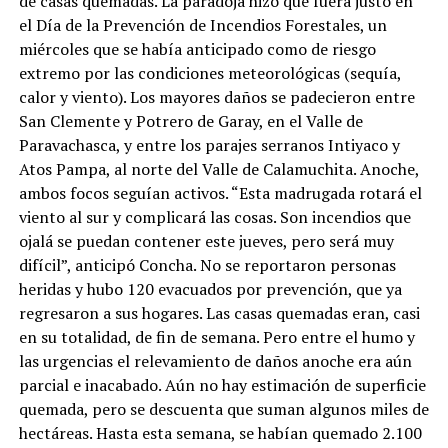
de casas quemadas. La paradoja hizo que fuera justo en
el Día de la Prevención de Incendios Forestales, un
miércoles que se había anticipado como de riesgo
extremo por las condiciones meteorológicas (sequía,
calor y viento). Los mayores daños se padecieron entre
San Clemente y Potrero de Garay, en el Valle de
Paravachasca, y entre los parajes serranos Intiyaco y
Atos Pampa, al norte del Valle de Calamuchita. Anoche,
ambos focos seguían activos. “Esta madrugada rotará el
viento al sur y complicará las cosas. Son incendios que
ojalá se puedan contener este jueves, pero será muy
difícil”, anticipó Concha. No se reportaron personas
heridas y hubo 120 evacuados por prevención, que ya
regresaron a sus hogares. Las casas quemadas eran, casi
en su totalidad, de fin de semana. Pero entre el humo y
las urgencias el relevamiento de daños anoche era aún
parcial e inacabado. Aún no hay estimación de superficie
quemada, pero se descuenta que suman algunos miles de
hectáreas. Hasta esta semana, se habían quemado 2.100