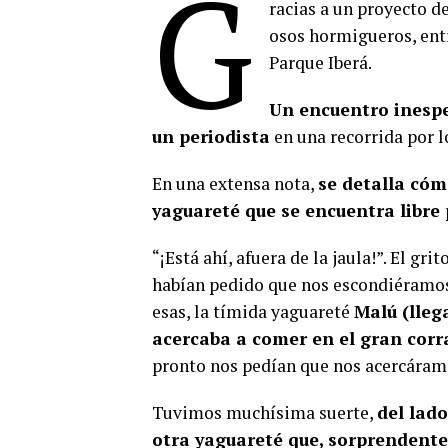
G
racias a un proyecto d
osos hormigueros, entr
Parque Iberá.
Un encuentro inespe
un periodista
en una recorrida por lo
En una extensa nota,
se detalla cóm
yaguareté que se encuentra libre 
“¡Está ahí, afuera de la jaula!”. El gr
habían pedido que nos escondiéramos d
esas, la tímida yaguareté
Malú (lleg
acercaba a comer en el gran corr
pronto nos pedían que nos acercáramo
Tuvimos muchísima suerte,
del lad
otra yaguareté que, sorprendente