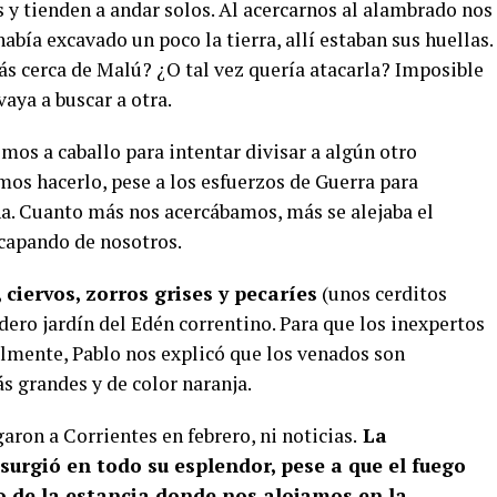
 y tienden a andar solos. Al acercarnos al alambrado nos
bía excavado un poco la tierra, allí estaban sus huellas.
más cerca de Malú? ¿O tal vez quería atacarla? Imposible
aya a buscar a otra.
imos a caballo para intentar divisar a algún otro
mos hacerlo, pese a los esfuerzos de Guerra para
na. Cuanto más nos acercábamos, más se alejaba el
capando de nosotros.
ciervos, zorros grises y pecaríes
(unos cerditos
adero jardín del Edén correntino. Para que los inexpertos
lmente, Pablo nos explicó que los venados son
s grandes y de color naranja.
aron a Corrientes en febrero, ni noticias.
La
urgió en todo su esplendor, pese a que el fuego
o de la estancia donde nos alojamos en la