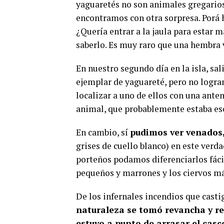
yaguaretés no son animales gregarios
encontramos con otra sorpresa. Porá ha
¿Quería entrar a la jaula para estar 
saberlo. Es muy raro que una hembra v
En nuestro segundo día en la isla, sal
ejemplar de yaguareté, pero no logra
localizar a uno de ellos con una ante
animal, que probablemente estaba es
En cambio, sí
pudimos ver venados, 
grises de cuello blanco) en este verd
porteños podamos diferenciarlos fáci
pequeños y marrones y los ciervos má
De los infernales incendios que castig
naturaleza se tomó revancha y res
estuvo a punto de arrasar el casc