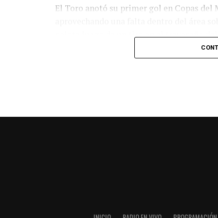
El Toro anotó su primer gol en Copas del 
aprovechando una falta dentro del área so
pelota luego de un tiro en el travesaño de
patada en la cara del jugador jordano.
CONT
En el complemento, Jordania encontró una
marcó el 1-2 tras asistencia de Ehsan Had
Argentina le dio minutos a Lionel Messi tra
minutos, tras un tiro libre donde volvió a 
siquiera muy esquinado.
Fuente:
Ovación Digital
INICIO
RADIO EN VIVO
PROGRAMACIÓN