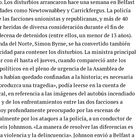
o. Los disturbios arrancaron hace una semana en Belfast
idades como Newtownabbey y Carrickfergus. La policía
las facciones unionistas y republicanas, y más de 40
r heridas de diversa consideración durante el fin de
ecena de detenidos (entre ellos, un menor de 13 años).
landa del Norte, Simon Byrne, se ha convertido también
acidad para contener los disturbios. La ministra principal
r con él hasta el jueves, cuando compareció ante los
políticos en el pleno de urgencia de la Asamblea de
 habían quedado confinadas a la historia; es necesaria
 produzca una tragedia», podía leerse en la cuenta de
ocal, en referencia a las imágenes del autobús incendiado
 y de los enfrentamientos entre las dos facciones a
stoy profundamente preocupado por las escenas de
almente por los ataques a la policía, a un conductor de
oris Johnnson. «La manera de resolver las diferencias es
la violencia y la delincuencia». Johnson envió a Belfast a