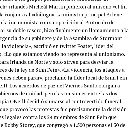
ch» irlandés Micheál Martin pidieron al unísono «el fin
da conjunta al «diálogo». La ministra principal Arlene
o la ira unionista con su oposición al Protocolo de
a por su doble rasero, hizo finalmente un llamamiento a la
rgencia de su gabinete y de la Asamblea de Stormont
 la violencia», escribió en twitter Foster, líder del
. «Lo que estamos viendo no representa al unionismo.
ara Irlanda de Norte y solo sirven para desviar la
es de la ley de Sinn Fein». «La violencia, los ataques a
venes deben parar», proclamó la líder local de Sinn Fein
ill. Los acuerdos de paz del Viernes Santo obligan a
biernos de unidad, pero las tensiones entre las dos
opia ONeill decidió sumarse al controvertido funeral
a que provocó las protestas fue precisamente la decisión
es legales contra los 24 miembros de Sinn Fein que
de Bobby Storey, que congregó a 1.500 personas el 30 de