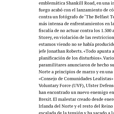
emblemática Shankill Road, en una inc
fuego acabó con el lanzamiento de có
contra un fotógrafo de ‘The Belfast Te
más intensa de enfrentamientos en las 
fiscalía de no actuar contra los 1.500
Storey, en violación de las restriccio
estamos viendo no se había producid
jefe Jonathan Roberts. «Todo apunta 
planificación de los disturbios». Vari
paramilitares anunciaron de hecho su
Norte a principios de marzo y en una 
«Consejo de Comunidades Lealistas» (
Voluntary Force (UVF), Ulster Defe
han encontrado un nuevo enemigo en e
Brexit. El malestar creado desde ener
Irlanda del Norte y el resto del Rein
escalada de la tensión y ha sacado a l