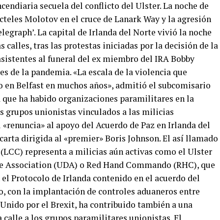
endiaria secuela del conflicto del Ulster. La noche de
cteles Molotov en el cruce de Lanark Way y la agresión
legraph’. La capital de Irlanda del Norte vivió la noche
calles, tras las protestas iniciadas por la decisión de la
 asistentes al funeral del ex miembro del IRA Bobby
nes de la pandemia. «La escala de la violencia que
o en Belfast en muchos años», admitió el subcomisario
a que ha habido organizaciones paramilitares en la
os grupos unionistas vinculados a las milicias
 «renuncia» al apoyo del Acuerdo de Paz en Irlanda del
carta dirigida al «premier» Boris Johnson. El así llamado
LCC) representa a milicias aún activas como el Ulster
nse Association (UDA) o Red Hand Commando (RHC), que
l Protocolo de Irlanda contenido en el acuerdo del
o, con la implantación de controles aduaneros entre
o Unido por el Brexit, ha contribuido también a una
a calle a los grupos paramilitares unionistas. El