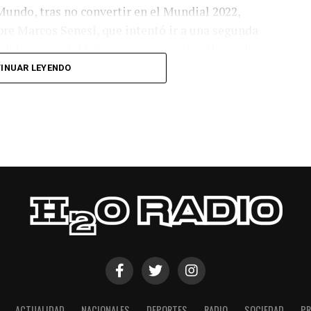
Mundo, tras no convertir en el Mundial 2022,
bre Marcos Senesi, que intentó ir a una segunda
l delanatero del Inter, pero se terminó llevando una
INUAR LEYENDO
 respuesta a los 55 minutos: Musa Al Taamari
dad, que culminó una gran jugada colectiva.
s el gol y terminó de asegurar el triunfo a los 80
responder mal Abu Laila, en un tiro que no entró ni
ACTUALIDAD
NACIONALES
DEPORTES
RADIO
SOCIEDAD
PR