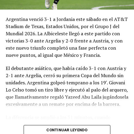
Argentina venció 3-1 a Jordania este sábado en el AT&T
Stadium de Texas, Estados Unidos, por el Grupo J del
Mundial 2026. La Albiceleste llegó a este partido con
victorias 3-0 ante Argelia y 2-0 frente a Austria, y con
este nuevo triunfo completó una fase perfecta con
nueve puntos, al igual que México y Francia.
El debutante asiático, que había caído 3-1 con Austria y
2-1 ante Argelia, cerró su primera Copa del Mundo sin
unidades. Argentina golpeó temprano a los 19′. Giovani
Lo Celso tomó un tiro libre y ejecutó al palo del arquero,
que llamativamente regaló Yazeed Abu Laila jugándosela
excesivamente a un remate por encima de la barrera.
La diferencia se amplió a los 31 minutos, cuando
Lautaro Martínez convirtió de penal el 2-0. El Toro
CONTINUAR LEYENDO
anotó su primer gol en Copas del Mundo, tras no