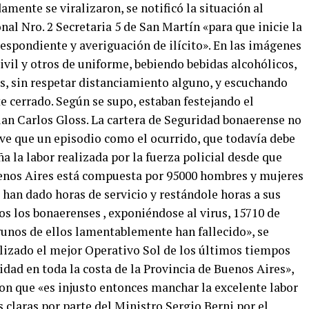
amente se viralizaron, se notificó la situación al
al Nro. 2 Secretaria 5 de San Martín «para que inicie la
espondiente y averiguación de ilícito». En las imágenes
civil y otros de uniforme, bebiendo bebidas alcohólicos,
os, sin respetar distanciamiento alguno, y escuchando
 cerrado. Según se supo, estaban festejando el
an Carlos Gloss. La cartera de Seguridad bonaerense no
ve que un episodio como el ocurrido, que todavía debe
 la labor realizada por la fuerza policial desde que
enos Aires está compuesta por 95000 hombres y mujeres
han dado horas de servicio y restándole horas a sus
os los bonaerenses , exponiéndose al virus, 15710 de
unos de ellos lamentablemente han fallecido», se
lizado el mejor Operativo Sol de los últimos tiempos
idad en toda la costa de la Provincia de Buenos Aires»,
on que «es injusto entonces manchar la excelente labor
 claras por parte del Ministro Sergio Berni por el