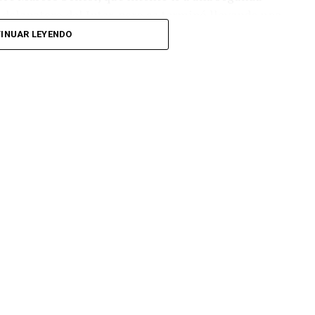
l delanatero del Inter, pero se terminó llevando una
INUAR LEYENDO
 respuesta a los 55 minutos: Musa Al Taamari
dad, que culminó una gran jugada colectiva.
s el gol y terminó de asegurar el triunfo a los 80
responder mal Abu Laila, en un tiro que no entró ni