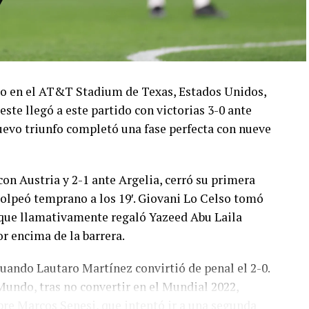
ado en el AT&T Stadium de Texas, Estados Unidos,
este llegó a este partido con victorias 3-0 ante
 nuevo triunfo completó una fase perfecta con nueve
con Austria y 2-1 ante Argelia, cerró su primera
olpeó temprano a los 19′. Giovani Lo Celso tomó
o, que llamativamente regaló Yazeed Abu Laila
r encima de la barrera.
cuando Lautaro Martínez convirtió de penal el 2-0.
Mundo, tras no convertir en el Mundial 2022,
bre Marcos Senesi, que intentó ir a una segunda