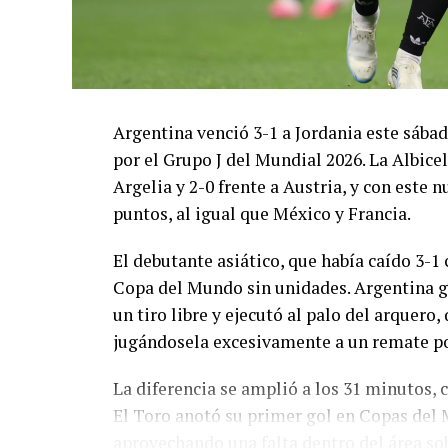
Argentina venció 3-1 a Jordania este sáb
por el Grupo J del Mundial 2026. La Albicel
Argelia y 2-0 frente a Austria, y con este
puntos, al igual que México y Francia.
El debutante asiático, que había caído 3-1 
Copa del Mundo sin unidades. Argentina g
un tiro libre y ejecutó al palo del arquer
jugándosela excesivamente a un remate po
La diferencia se amplió a los 31 minutos, 
El Toro anotó su primer gol en Copas del 
aprovechando una falta dentro del área so