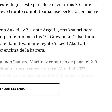
este llegó a este partido con victorias 3-0 ante
 nuevo triunfo completó una fase perfecta con nueve
con Austria y 2-1 ante Argelia, cerró su primera
olpeó temprano a los 19′. Giovani Lo Celso tomó
o, que llamativamente regaló Yazeed Abu Laila
r encima de la barrera.
cuando Lautaro Martínez convirtió de penal el 2-0.
Mundo, tras no convertir en el Mundial 2022,
bre Marcos Senesi, que intentó ir a una segunda
l delanatero del Inter, pero se terminó llevando una
INUAR LEYENDO
 respuesta a los 55 minutos: Musa Al Taamari
dad, que culminó una gran jugada colectiva.