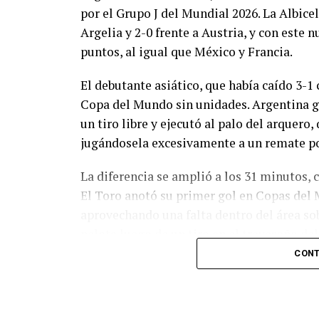
por el Grupo J del Mundial 2026. La Albicel
Argelia y 2-0 frente a Austria, y con este
puntos, al igual que México y Francia.
El debutante asiático, que había caído 3-1 
Copa del Mundo sin unidades. Argentina g
un tiro libre y ejecutó al palo del arquer
jugándosela excesivamente a un remate po
La diferencia se amplió a los 31 minutos, 
El Toro anotó su primer gol en Copas del 
aprovechando una falta dentro del área so
pelota luego de un tiro en el travesaño de
patada en la cara del jugador jordano.
CONT
En el complemento, Jordania encontró una
marcó el 1-2 tras asistencia de Ehsan Had