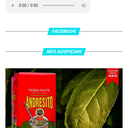
patada en la cara del jugador jordano.
En el complemento, Jordania encontró una respuesta a
los 55 minutos: Musa Al Taamari marcó el 1-2 tras
asistencia de Ehsan Haddad, que culminó una gran
FACEBOOK
jugada colectiva. Argentina le dio minutos a Lionel Messi
tras el gol y terminó de asegurar el triunfo a los 80
minutos, tras un tiro libre donde volvió a responder mal
NOS AUSPICIAN
Abu Laila, en un tiro que no entró ni siquiera muy
esquinado.
Fuente:
Ovación Digital