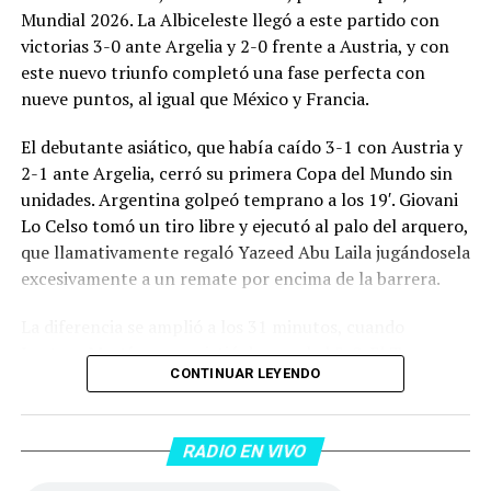
Mundial 2026. La Albiceleste llegó a este partido con
victorias 3-0 ante Argelia y 2-0 frente a Austria, y con
este nuevo triunfo completó una fase perfecta con
nueve puntos, al igual que México y Francia.
El debutante asiático, que había caído 3-1 con Austria y
2-1 ante Argelia, cerró su primera Copa del Mundo sin
unidades. Argentina golpeó temprano a los 19′. Giovani
Lo Celso tomó un tiro libre y ejecutó al palo del arquero,
que llamativamente regaló Yazeed Abu Laila jugándosela
excesivamente a un remate por encima de la barrera.
La diferencia se amplió a los 31 minutos, cuando
Lautaro Martínez convirtió de penal el 2-0. El Toro
CONTINUAR LEYENDO
anotó su primer gol en Copas del Mundo, tras no
convertir en el Mundial 2022, aprovechando una falta
dentro del área sobre Marcos Senesi, que intentó ir a
RADIO EN VIVO
una segunda pelota luego de un tiro en el travesaño del
delanatero del Inter, pero se terminó llevando una