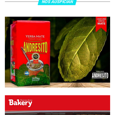
minutos, tras un tiro libre donde volvió a responder mal
NOS AUSPICIAN
Abu Laila, en un tiro que no entró ni siquiera muy
esquinado.
Fuente:
Ovación Digital