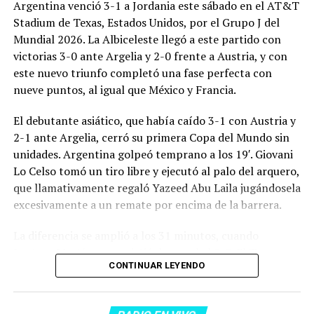
Argentina venció 3-1 a Jordania este sábado en el AT&T
Stadium de Texas, Estados Unidos, por el Grupo J del
Mundial 2026. La Albiceleste llegó a este partido con
victorias 3-0 ante Argelia y 2-0 frente a Austria, y con
este nuevo triunfo completó una fase perfecta con
nueve puntos, al igual que México y Francia.
El debutante asiático, que había caído 3-1 con Austria y
2-1 ante Argelia, cerró su primera Copa del Mundo sin
unidades. Argentina golpeó temprano a los 19′. Giovani
Lo Celso tomó un tiro libre y ejecutó al palo del arquero,
que llamativamente regaló Yazeed Abu Laila jugándosela
excesivamente a un remate por encima de la barrera.
La diferencia se amplió a los 31 minutos, cuando
Lautaro Martínez convirtió de penal el 2-0. El Toro
CONTINUAR LEYENDO
anotó su primer gol en Copas del Mundo, tras no
convertir en el Mundial 2022, aprovechando una falta
dentro del área sobre Marcos Senesi, que intentó ir a