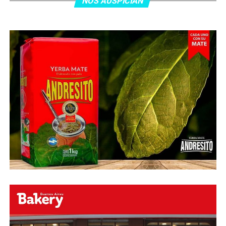
minutos, tras un tiro libre donde volvió a responder mal
NOS AUSPICIAN
Abu Laila, en un tiro que no entró ni siquiera muy
esquinado.
Fuente:
Ovación Digital