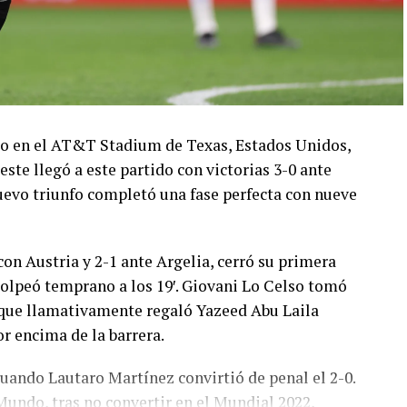
ado en el AT&T Stadium de Texas, Estados Unidos,
este llegó a este partido con victorias 3-0 ante
 nuevo triunfo completó una fase perfecta con nueve
con Austria y 2-1 ante Argelia, cerró su primera
olpeó temprano a los 19′. Giovani Lo Celso tomó
o, que llamativamente regaló Yazeed Abu Laila
r encima de la barrera.
cuando Lautaro Martínez convirtió de penal el 2-0.
Mundo, tras no convertir en el Mundial 2022,