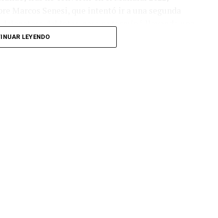
bre Marcos Senesi, que intentó ir a una segunda
l delanatero del Inter, pero se terminó llevando una
INUAR LEYENDO
 respuesta a los 55 minutos: Musa Al Taamari
dad, que culminó una gran jugada colectiva.
s el gol y terminó de asegurar el triunfo a los 80
responder mal Abu Laila, en un tiro que no entró ni