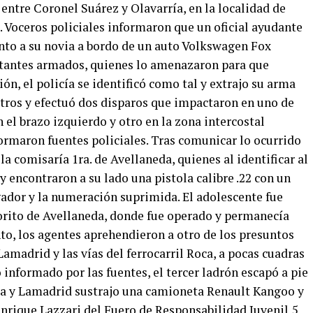
 entre Coronel Suárez y Olavarría, en la localidad de
. Voceros policiales informaron que un oficial ayudante
junto a su novia a bordo de un auto Volkswagen Fox
ltantes armados, quienes lo amenazaron para que
ión, el policía se identificó como tal y extrajo su arma
tros y efectuó dos disparos que impactaron en uno de
n el brazo izquierdo y otro en la zona intercostal
formaron fuentes policiales. Tras comunicar lo ocurrido
 la comisaría 1ra. de Avellaneda, quienes al identificar al
y encontraron a su lado una pistola calibre .22 con un
gador y la numeración suprimida. El adolescente fue
iorito de Avellaneda, donde fue operado y permanecía
to, los agentes aprehendieron a otro de los presuntos
 Lamadrid y las vías del ferrocarril Roca, a pocas cuadras
lo informado por las fuentes, el tercer ladrón escapó a pie
da y Lamadrid sustrajo una camioneta Renault Kangoo y
 Enrique Lazzari del Fuero de Responsabilidad Juvenil 5