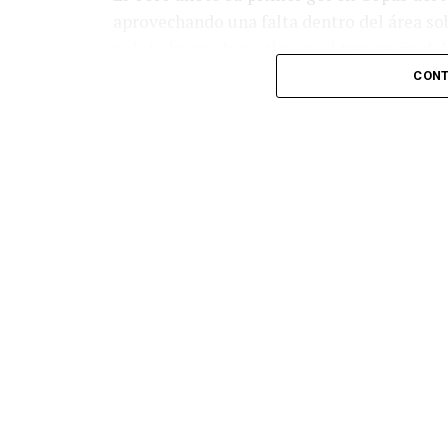
aprovechando una falta dentro del área so
pelota luego de un tiro en el travesaño de
patada en la cara del jugador jordano.
CONT
En el complemento, Jordania encontró una
marcó el 1-2 tras asistencia de Ehsan Had
Argentina le dio minutos a Lionel Messi tra
minutos, tras un tiro libre donde volvió a 
siquiera muy esquinado.
Fuente:
Ovación Digital