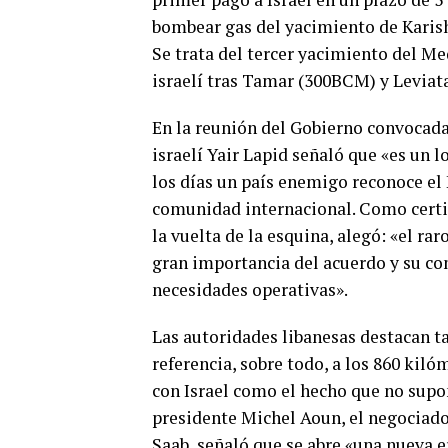
bombear gas del yacimiento de Karish
Se trata del tercer yacimiento del M
israelí tras Tamar (300BCM) y Leviat
En la reunión del Gobierno convocada 
israelí Yair Lapid señaló que «es un 
los días un país enemigo reconoce el 
comunidad internacional. Como certifi
la vuelta de la esquina, alegó: «el ra
gran importancia del acuerdo y su con
necesidades operativas».
Las autoridades libanesas destacan 
referencia, sobre todo, a los 860 kil
con Israel como el hecho que no supon
presidente Michel Aoun, el negociado
Saab, señaló que se abre «una nueva e