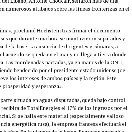
ia del Líbano, Antoine Choucair, sellaron más de una
n numerosos altibajos sobre las líneas fronterizas en el
tima», proclamó Hochstein tras firmar el documento
neses que durante una hora se mantuvieron separados y
a de la base. La ausencia de dirigentes y cámaras, a
 el acuerdo se queda en el mar y no llega a tierra donde
ica. Las coordenadas pactadas, ya en manos de la ONU,
iendo bendecido por el presidente estadounidense Joe
ve los intereses de ambos países y la región. Este
 prosperidad y esperanza».
 parte situada en aguas disputadas, queda bajo control
 recibirá de TotalEnergies el 17% de los ingresos por el
ial. Si se halla este material (especialmente valioso
encia energética rusa), la empresa francesa efectuará el
 a 6 años. En la víspera de la firma, Energean empezó a