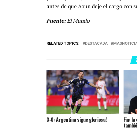
antes de que Aoun deje el cargo con s
Fuente:
El Mundo
RELATED TOPICS:
DESTACADA
MASNOTICI
3-0: Argentina sigue gloriosa!
Fin: l
tambié