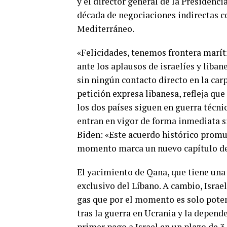
y el director general de la Presidenc
década de negociaciones indirectas co
Mediterráneo.
«Felicidades, tenemos frontera marí
ante los aplausos de israelíes y liba
sin ningún contacto directo en la carp
petición expresa libanesa, refleja que
los dos países siguen en guerra técn
entran en vigor de forma inmediata s
Biden: «Este acuerdo histórico promue
momento marca un nuevo capítulo de
El yacimiento de Qana, que tiene una
exclusivo del Líbano. A cambio, Israel
gas que por el momento es solo potenc
tras la guerra en Ucrania y la depend
primer pago a Israel en un plazo de 3