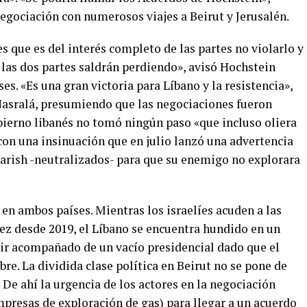
negociación con numerosos viajes a Beirut y Jerusalén.
 que es del interés completo de las partes no violarlo y
, las dos partes saldrán perdiendo», avisó Hochstein
ses. «Es una gran victoria para Líbano y la resistencia»,
Nasralá, presumiendo que las negociaciones fueron
obierno libanés no tomó ningún paso «que incluso oliera
con una insinuación que en julio lanzó una advertencia
Karish -neutralizados- para que su enemigo no explorara
en ambos países. Mientras los israelíes acuden a las
ez desde 2019, el Líbano se encuentra hundido en un
r acompañado de un vacío presidencial dado que el
re. La dividida clase política en Beirut no se pone de
De ahí la urgencia de los actores en la negociación
empresas de exploración de gas) para llegar a un acuerdo