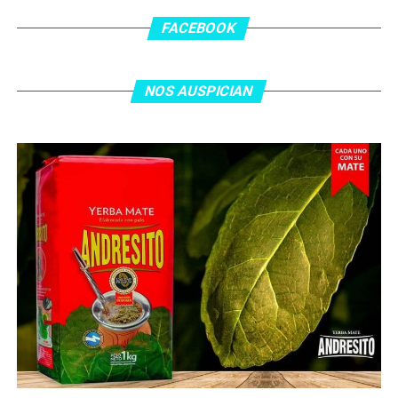
los 55 minutos: Musa Al Taamari marcó el 1-2 tras
asistencia de Ehsan Haddad, que culminó una gran
FACEBOOK
jugada colectiva. Argentina le dio minutos a Lionel Messi
tras el gol y terminó de asegurar el triunfo a los 80
minutos, tras un tiro libre donde volvió a responder mal
NOS AUSPICIAN
Abu Laila, en un tiro que no entró ni siquiera muy
esquinado.
Fuente:
Ovación Digital