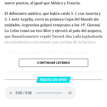
nueve puntos, al igual que México y Francia.
El debutante asiático, que había caído 3-1 con Austria y
2-1 ante Argelia, cerró su primera Copa del Mundo sin
unidades. Argentina golpeó temprano a los 19′. Giovani
Lo Celso tomó un tiro libre y ejecutó al palo del arquero,
que llamativamente regaló Yazeed Abu Laila jugándosela
excesivamente a un remate por encima de la barrera.
La diferencia se amplió a los 31 minutos, cuando
Lautaro Martínez convirtió de penal el 2-0. El Toro
CONTINUAR LEYENDO
anotó su primer gol en Copas del Mundo, tras no
convertir en el Mundial 2022, aprovechando una falta
dentro del área sobre Marcos Senesi, que intentó ir a
RADIO EN VIVO
una segunda pelota luego de un tiro en el travesaño del
delanatero del Inter, pero se terminó llevando una
patada en la cara del jugador jordano.
En el complemento, Jordania encontró una respuesta a