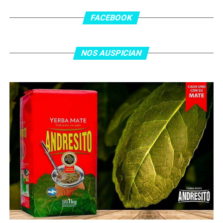
los 55 minutos: Musa Al Taamari marcó el 1-2 tras
asistencia de Ehsan Haddad, que culminó una gran
FACEBOOK
jugada colectiva. Argentina le dio minutos a Lionel Messi
tras el gol y terminó de asegurar el triunfo a los 80
minutos, tras un tiro libre donde volvió a responder mal
NOS AUSPICIAN
Abu Laila, en un tiro que no entró ni siquiera muy
esquinado.
Fuente:
Ovación Digital