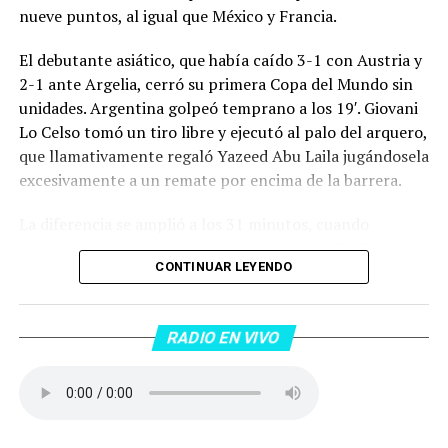
nueve puntos, al igual que México y Francia.
El debutante asiático, que había caído 3-1 con Austria y
2-1 ante Argelia, cerró su primera Copa del Mundo sin
unidades. Argentina golpeó temprano a los 19′. Giovani
Lo Celso tomó un tiro libre y ejecutó al palo del arquero,
que llamativamente regaló Yazeed Abu Laila jugándosela
excesivamente a un remate por encima de la barrera.
La diferencia se amplió a los 31 minutos, cuando
Lautaro Martínez convirtió de penal el 2-0. El Toro
CONTINUAR LEYENDO
anotó su primer gol en Copas del Mundo, tras no
convertir en el Mundial 2022, aprovechando una falta
dentro del área sobre Marcos Senesi, que intentó ir a
RADIO EN VIVO
una segunda pelota luego de un tiro en el travesaño del
delanatero del Inter, pero se terminó llevando una
patada en la cara del jugador jordano.
En el complemento, Jordania encontró una respuesta a