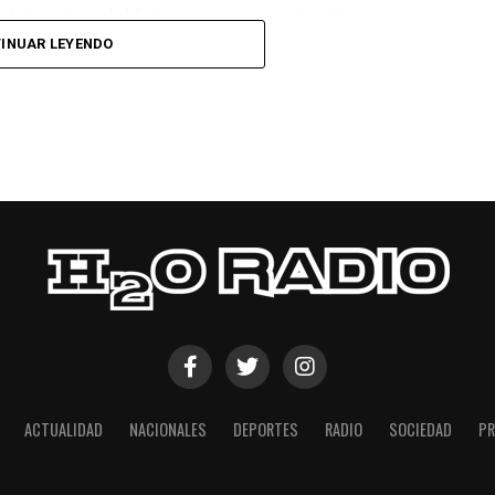
l delanatero del Inter, pero se terminó llevando una
INUAR LEYENDO
 respuesta a los 55 minutos: Musa Al Taamari
dad, que culminó una gran jugada colectiva.
s el gol y terminó de asegurar el triunfo a los 80
responder mal Abu Laila, en un tiro que no entró ni
ACTUALIDAD
NACIONALES
DEPORTES
RADIO
SOCIEDAD
PR