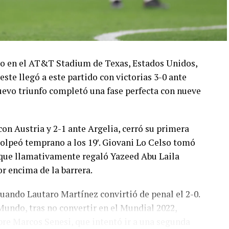
ado en el AT&T Stadium de Texas, Estados Unidos,
este llegó a este partido con victorias 3-0 ante
 nuevo triunfo completó una fase perfecta con nueve
con Austria y 2-1 ante Argelia, cerró su primera
olpeó temprano a los 19′. Giovani Lo Celso tomó
o, que llamativamente regaló Yazeed Abu Laila
r encima de la barrera.
cuando Lautaro Martínez convirtió de penal el 2-0.
Mundo, tras no convertir en el Mundial 2022,
bre Marcos Senesi, que intentó ir a una segunda