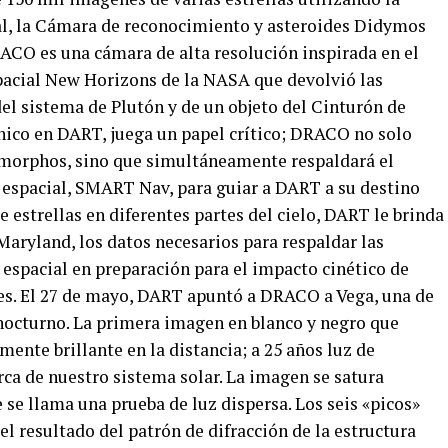
al, la Cámara de reconocimiento y asteroides Didymos
CO es una cámara de alta resolución inspirada en el
pacial New Horizons de la NASA que devolvió las
l sistema de Plutón y de un objeto del Cinturón de
nico en DART, juega un papel crítico; DRACO no solo
morphos, sino que simultáneamente respaldará el
 espacial, SMART Nav, para guiar a DART a su destino
 estrellas en diferentes partes del cielo, DART le brinda
 Maryland, los datos necesarios para respaldar las
 espacial en preparación para el impacto cinético de
es. El 27 de mayo, DART apuntó a DRACO a Vega, una de
o nocturno. La primera imagen en blanco y negro que
te brillante en la distancia; a 25 años luz de
rca de nuestro sistema solar. La imagen se satura
se llama una prueba de luz dispersa. Los seis «picos»
n el resultado del patrón de difracción de la estructura