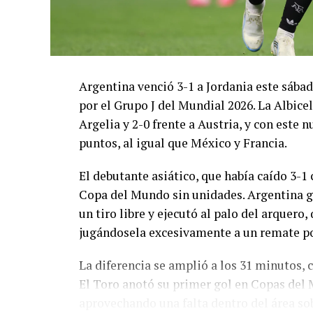
Argentina venció 3-1 a Jordania este sáb
por el Grupo J del Mundial 2026. La Albicel
Argelia y 2-0 frente a Austria, y con este
puntos, al igual que México y Francia.
El debutante asiático, que había caído 3-1 
Copa del Mundo sin unidades. Argentina g
un tiro libre y ejecutó al palo del arquer
jugándosela excesivamente a un remate po
La diferencia se amplió a los 31 minutos, 
El Toro anotó su primer gol en Copas del 
aprovechando una falta dentro del área so