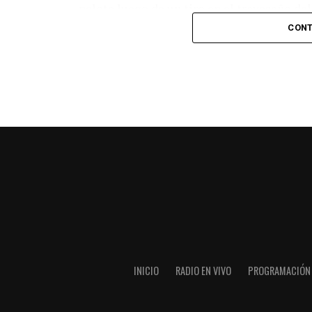
pelota luego de un tiro en el travesaño de
patada en la cara del jugador jordano.
CONT
En el complemento, Jordania encontró una
marcó el 1-2 tras asistencia de Ehsan Had
Argentina le dio minutos a Lionel Messi tra
minutos, tras un tiro libre donde volvió a 
siquiera muy esquinado.
Fuente:
Ovación Digital
INICIO
RADIO EN VIVO
PROGRAMACIÓN