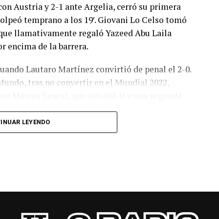
con Austria y 2-1 ante Argelia, cerró su primera
olpeó temprano a los 19′. Giovani Lo Celso tomó
o, que llamativamente regaló Yazeed Abu Laila
r encima de la barrera.
cuando Lautaro Martínez convirtió de penal el 2-0.
Mundo, tras no convertir en el Mundial 2022,
bre Marcos Senesi, que intentó ir a una segunda
l delanatero del Inter, pero se terminó llevando una
INUAR LEYENDO
 respuesta a los 55 minutos: Musa Al Taamari
dad, que culminó una gran jugada colectiva.
s el gol y terminó de asegurar el triunfo a los 80
responder mal Abu Laila, en un tiro que no entró ni