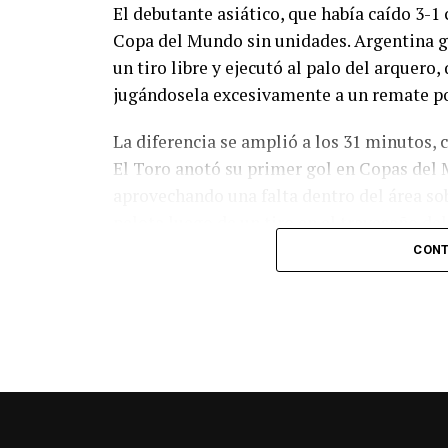
El debutante asiático, que había caído 3-1 
Copa del Mundo sin unidades. Argentina g
un tiro libre y ejecutó al palo del arquer
jugándosela excesivamente a un remate po
La diferencia se amplió a los 31 minutos, 
El Toro anotó su primer gol en Copas del 
aprovechando una falta dentro del área so
pelota luego de un tiro en el travesaño de
patada en la cara del jugador jordano.
CONT
En el complemento, Jordania encontró una
marcó el 1-2 tras asistencia de Ehsan Had
Argentina le dio minutos a Lionel Messi tra
minutos, tras un tiro libre donde volvió a 
siquiera muy esquinado.