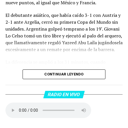
nueve puntos, al igual que México y Francia.
El debutante asiático, que había caído 3-1 con Austria y
2-1 ante Argelia, cerró su primera Copa del Mundo sin
unidades. Argentina golpeó temprano a los 19′. Giovani
Lo Celso tomó un tiro libre y ejecutó al palo del arquero,
que llamativamente regaló Yazeed Abu Laila jugándosela
excesivamente a un remate por encima de la barrera.
La diferencia se amplió a los 31 minutos, cuando
Lautaro Martínez convirtió de penal el 2-0. El Toro
CONTINUAR LEYENDO
anotó su primer gol en Copas del Mundo, tras no
convertir en el Mundial 2022, aprovechando una falta
dentro del área sobre Marcos Senesi, que intentó ir a
RADIO EN VIVO
una segunda pelota luego de un tiro en el travesaño del
delanatero del Inter, pero se terminó llevando una
patada en la cara del jugador jordano.
En el complemento, Jordania encontró una respuesta a