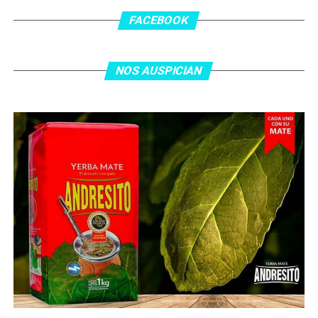
los 55 minutos: Musa Al Taamari marcó el 1-2 tras
asistencia de Ehsan Haddad, que culminó una gran
FACEBOOK
jugada colectiva. Argentina le dio minutos a Lionel Messi
tras el gol y terminó de asegurar el triunfo a los 80
minutos, tras un tiro libre donde volvió a responder mal
NOS AUSPICIAN
Abu Laila, en un tiro que no entró ni siquiera muy
esquinado.
Fuente:
Ovación Digital