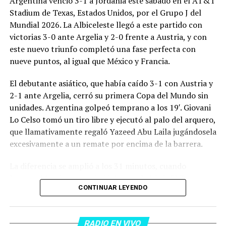
Argentina venció 3-1 a Jordania este sábado en el AT&T
Stadium de Texas, Estados Unidos, por el Grupo J del
Mundial 2026. La Albiceleste llegó a este partido con
victorias 3-0 ante Argelia y 2-0 frente a Austria, y con
este nuevo triunfo completó una fase perfecta con
nueve puntos, al igual que México y Francia.
El debutante asiático, que había caído 3-1 con Austria y
2-1 ante Argelia, cerró su primera Copa del Mundo sin
unidades. Argentina golpeó temprano a los 19′. Giovani
Lo Celso tomó un tiro libre y ejecutó al palo del arquero,
que llamativamente regaló Yazeed Abu Laila jugándosela
excesivamente a un remate por encima de la barrera.
La diferencia se amplió a los 31 minutos, cuando
Lautaro Martínez convirtió de penal el 2-0. El Toro
CONTINUAR LEYENDO
anotó su primer gol en Copas del Mundo, tras no
convertir en el Mundial 2022, aprovechando una falta
dentro del área sobre Marcos Senesi, que intentó ir a
RADIO EN VIVO