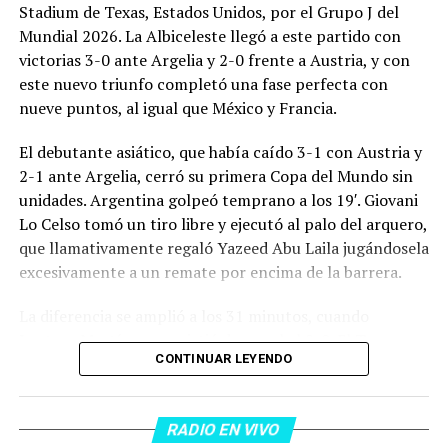
Stadium de Texas, Estados Unidos, por el Grupo J del
Mundial 2026. La Albiceleste llegó a este partido con
victorias 3-0 ante Argelia y 2-0 frente a Austria, y con
este nuevo triunfo completó una fase perfecta con
nueve puntos, al igual que México y Francia.
El debutante asiático, que había caído 3-1 con Austria y
2-1 ante Argelia, cerró su primera Copa del Mundo sin
unidades. Argentina golpeó temprano a los 19′. Giovani
Lo Celso tomó un tiro libre y ejecutó al palo del arquero,
que llamativamente regaló Yazeed Abu Laila jugándosela
excesivamente a un remate por encima de la barrera.
La diferencia se amplió a los 31 minutos, cuando
Lautaro Martínez convirtió de penal el 2-0. El Toro
CONTINUAR LEYENDO
anotó su primer gol en Copas del Mundo, tras no
convertir en el Mundial 2022, aprovechando una falta
dentro del área sobre Marcos Senesi, que intentó ir a
RADIO EN VIVO
una segunda pelota luego de un tiro en el travesaño del