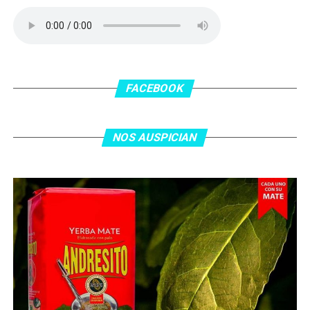
delanatero del Inter, pero se terminó llevando una
patada en la cara del jugador jordano.
En el complemento, Jordania encontró una respuesta a
los 55 minutos: Musa Al Taamari marcó el 1-2 tras
asistencia de Ehsan Haddad, que culminó una gran
FACEBOOK
jugada colectiva. Argentina le dio minutos a Lionel Messi
tras el gol y terminó de asegurar el triunfo a los 80
minutos, tras un tiro libre donde volvió a responder mal
NOS AUSPICIAN
Abu Laila, en un tiro que no entró ni siquiera muy
esquinado.
Fuente:
Ovación Digital