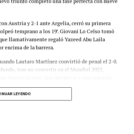
 nuevo triunfo completó una fase perfecta con nueve
con Austria y 2-1 ante Argelia, cerró su primera
olpeó temprano a los 19′. Giovani Lo Celso tomó
o, que llamativamente regaló Yazeed Abu Laila
r encima de la barrera.
cuando Lautaro Martínez convirtió de penal el 2-0.
Mundo, tras no convertir en el Mundial 2022,
bre Marcos Senesi, que intentó ir a una segunda
l delanatero del Inter, pero se terminó llevando una
INUAR LEYENDO
 respuesta a los 55 minutos: Musa Al Taamari
dad, que culminó una gran jugada colectiva.
s el gol y terminó de asegurar el triunfo a los 80
responder mal Abu Laila, en un tiro que no entró ni