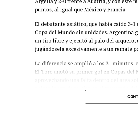
Argelia y 2-0 frente a Austria, y con este
puntos, al igual que México y Francia.
El debutante asiático, que había caído 3-1 
Copa del Mundo sin unidades. Argentina g
un tiro libre y ejecutó al palo del arquer
jugándosela excesivamente a un remate po
La diferencia se amplió a los 31 minutos, 
El Toro anotó su primer gol en Copas del 
aprovechando una falta dentro del área so
pelota luego de un tiro en el travesaño de
patada en la cara del jugador jordano.
CONT
En el complemento, Jordania encontró una
marcó el 1-2 tras asistencia de Ehsan Had
Argentina le dio minutos a Lionel Messi tra
minutos, tras un tiro libre donde volvió a 