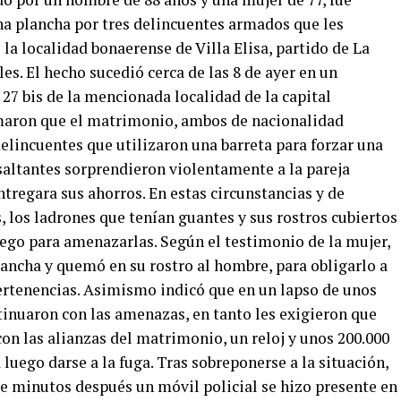
na plancha por tres delincuentes armados que les
 la localidad bonaerense de Villa Elisa, partido de La
es. El hecho sucedió cerca de las 8 de ayer en un
 27 bis de la mencionada localidad de la capital
rmaron que el matrimonio, ambos de nacionalidad
elincuentes que utilizaron una barreta para forzar una
 asaltantes sorprendieron violentamente a la pareja
tregara sus ahorros. En estas circunstancias y de
, los ladrones que tenían guantes y sus rostros cubiertos
uego para amenazarlas. Según el testimonio de la mujer,
lancha y quemó en su rostro al hombre, para obligarlo a
ertenencias. Asimismo indicó que en un lapso de unos
tinuaron con las amenazas, en tanto les exigieron que
on las alianzas del matrimonio, un reloj y unos 200.000
luego darse a la fuga. Tras sobreponerse a la situación,
ue minutos después un móvil policial se hizo presente en