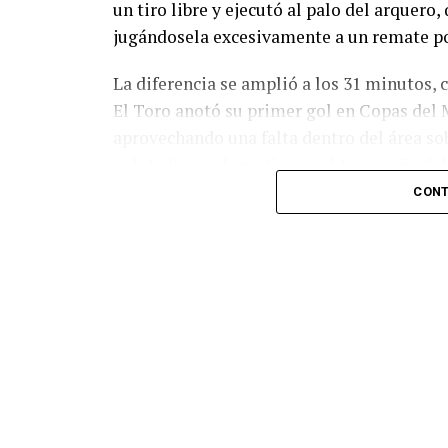
un tiro libre y ejecutó al palo del arquer
jugándosela excesivamente a un remate po
La diferencia se amplió a los 31 minutos, 
El Toro anotó su primer gol en Copas del 
aprovechando una falta dentro del área so
pelota luego de un tiro en el travesaño de
patada en la cara del jugador jordano.
CONT
En el complemento, Jordania encontró una
marcó el 1-2 tras asistencia de Ehsan Had
Argentina le dio minutos a Lionel Messi tra
minutos, tras un tiro libre donde volvió a 
siquiera muy esquinado.
Fuente:
Ovación Digital