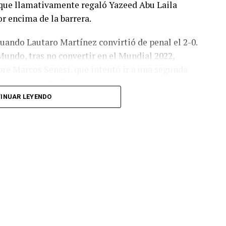
o, que llamativamente regaló Yazeed Abu Laila
r encima de la barrera.
cuando Lautaro Martínez convirtió de penal el 2-0.
Mundo, tras no convertir en el Mundial 2022,
bre Marcos Senesi, que intentó ir a una segunda
l delanatero del Inter, pero se terminó llevando una
INUAR LEYENDO
 respuesta a los 55 minutos: Musa Al Taamari
dad, que culminó una gran jugada colectiva.
s el gol y terminó de asegurar el triunfo a los 80
responder mal Abu Laila, en un tiro que no entró ni