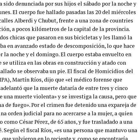
 sido denunciada por sus hijos el sábado por la noche y
nes. El cuerpo fue hallado pasadas las 20 del miércoles
calles Alberdi y Chubut, frente a una zona de countries
ión, a pocos kilómetros de la capital de la provincia.
dos chicas que pasaron en sus bicicletas y les llamó la
taba en avanzado estado de descomposición, lo que hace
r la noche y el domingo. El cuerpo estaba envuelto en
 se utiliza en las obras en construcción y atado con
llado se observaba un pie. El fiscal de Homicidios del
PA), Martín Ríos, dijo que «el médico forense que
adelantó que la muerte dataría de entre tres y cinco
de una muerte violenta» y se investiga la causa, pero que
a de fuego». Por el crimen fue detenido una expareja de
 orden judicial para no acercarse a la mujer, a quien
do como César Pérez, de 65 años, y fue trasladado a una
. Según el fiscal Ríos, «es una persona que mantuvo una
 que volvieron en lo reciente y, como se encontraría