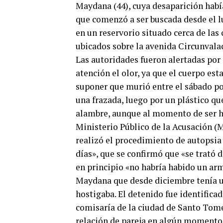
Maydana (44), cuya desaparición había
que comenzó a ser buscada desde el lu
en un reservorio situado cerca de las 
ubicados sobre la avenida Circunvalac
Las autoridades fueron alertadas por 
atención el olor, ya que el cuerpo es
suponer que murió entre el sábado po
una frazada, luego por un plástico que
alambre, aunque al momento de ser ha
Ministerio Público de la Acusación (M
realizó el procedimiento de autopsia 
días», que se confirmó que «se trató 
en principio «no habría habido un arm
Maydana que desde diciembre tenía una
hostigaba. El detenido fue identifica
comisaría de la ciudad de Santo Tomé
relación de pareja en algún momento,