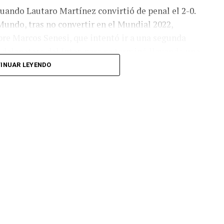
cuando Lautaro Martínez convirtió de penal el 2-0.
Mundo, tras no convertir en el Mundial 2022,
bre Marcos Senesi, que intentó ir a una segunda
l delanatero del Inter, pero se terminó llevando una
INUAR LEYENDO
 respuesta a los 55 minutos: Musa Al Taamari
dad, que culminó una gran jugada colectiva.
s el gol y terminó de asegurar el triunfo a los 80
responder mal Abu Laila, en un tiro que no entró ni