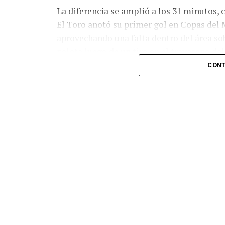
La diferencia se amplió a los 31 minutos, 
El Toro anotó su primer gol en Copas del 
aprovechando una falta dentro del área so
pelota luego de un tiro en el travesaño de
patada en la cara del jugador jordano.
CONT
En el complemento, Jordania encontró una
marcó el 1-2 tras asistencia de Ehsan Had
Argentina le dio minutos a Lionel Messi tra
minutos, tras un tiro libre donde volvió a 
siquiera muy esquinado.
Fuente:
Ovación Digital